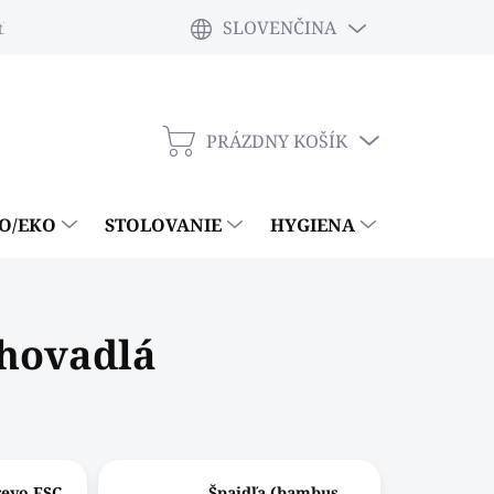
SLOVENČINA
tky
PRÁZDNY KOŠÍK
NÁKUPNÝ
KOŠÍK
IO/EKO
STOLOVANIE
HYGIENA
ČISTIACE
chovadlá
revo FSC
Špajdľa (bambus