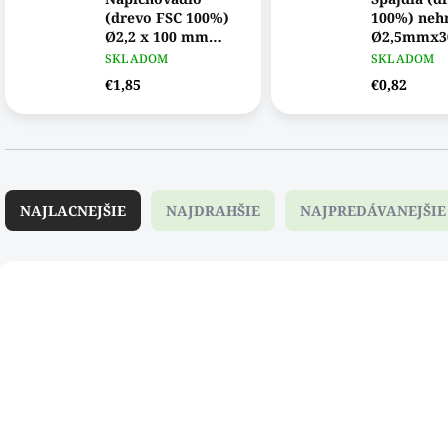
(drevo FSC 100%)
100%) neh
Ø2,2 x 100 mm
Ø2,5mmx3
[1000 ks]
[100ks]
SKLADOM
SKLADOM
€1,85
€0,82
R
a
NAJLACNEJŠIE
NAJDRAHŠIE
NAJPREDÁVANEJŠIE
d
e
n
V
i
ý
611209WDAB
e
p
p
i
r
s
o
p
d
r
u
o
k
d