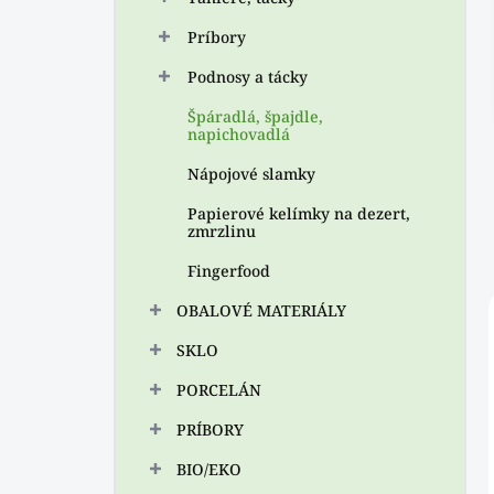
n
Príbory
e
l
Podnosy a tácky
Špáradlá, špajdle,
napichovadlá
Nápojové slamky
Papierové kelímky na dezert,
zmrzlinu
Fingerfood
OBALOVÉ MATERIÁLY
SKLO
PORCELÁN
PRÍBORY
BIO/EKO