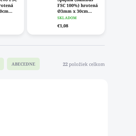
rotená
FSC 100%) hrotená
0cm
Ø3mm x 30cm
[200ks]
SKLADOM
€1,08
22
položiek celkom
ABECEDNE
A013
611217WDAB