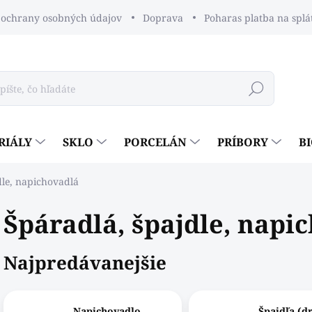
ochrany osobných údajov
Doprava
Poharas platba na splá
Hľadať
RIÁLY
SKLO
PORCELÁN
PRÍBORY
B
dle, napichovadlá
Špáradlá, špajdle, napi
Najpredávanejšie
Napichovadlo
Špajdľa (d