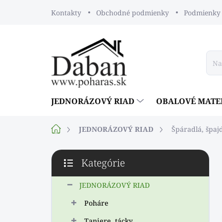
Prejsť
Kontakty
Obchodné podmienky
Podmienky 
na
obsah
JEDNORÁZOVÝ RIAD
OBALOVÉ MATE
Domov
JEDNORÁZOVÝ RIAD
Špáradlá, špaj
B
Kategórie
o
Preskočiť
č
kategórie
n
JEDNORÁZOVÝ RIAD
ý
Poháre
p
a
Taniere, tácky