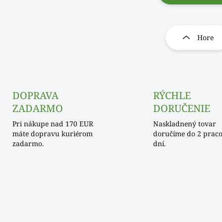
O
v
l
Hore
á
d
a
c
i
e
DOPRAVA
RÝCHLE
p
ZADARMO
DORUČENIE
r
v
Pri nákupe nad 170 EUR
Naskladnený tovar
k
máte dopravu kuriérom
doručíme do 2 prac
y
zadarmo.
dní.
v
ý
p
i
s
u