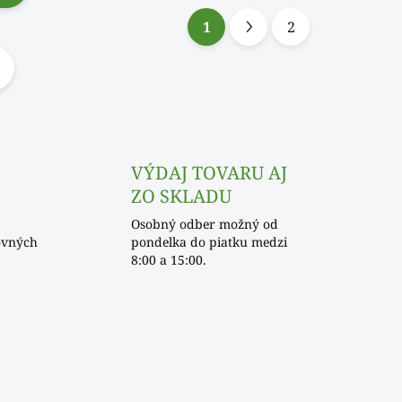
1
2
S
t
r
á
n
k
VÝDAJ TOVARU AJ
o
ZO SKLADU
v
Osobný odber možný od
a
ovných
pondelka do piatku medzi
n
8:00 a 15:00.
i
e