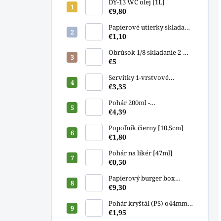
DY-13 WC olej [1L]
€9,80
Papierové utierky skladané
zelené ["Z"] 23x20cm
€1,10
Obrúsok 1/8 skladanie 2-
vrstvový biely 33x33cm
€5
[250ks]
Servítky 1-vrstvové
GASTRO 33x33cm [500ks]
€3,35
Pohár 200ml -
kompostovateľný PLA
€4,39
[100ks]
Popoľník čierny [10,5cm]
€1,80
Pohár na likér [47ml]
€0,50
Papierový burger box
13x13x9,5cm [50ks]
€9,30
Pohár kryštál (PS) o44mm
2cl/4cl/5cl [40ks]
€1,95