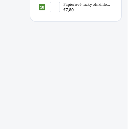
Papierové tácky okrúhle
o23cm [100ks]
€7,80