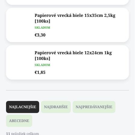
Papierové vrecká biele 15x35cm 2,5kg
[100ks]
SKLADOM
€3,30
Papierové vrecká biele 12x24cm 1kg
[100ks]
SKLADOM
€1,85
R
a
NAJLACNEJŠIE
NAJDRAHŠIE
NAJPREDÁVANEJŠIE
d
e
ABECEDNE
n
i
11
položiek celkom