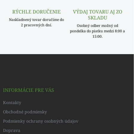
ý
p
RÝCHLE DORUČENIE
VÝDAJ TOVARU AJ ZO
i
SKLADU
s
Naskladnený tovar doručíme do
u
2 pracovných dní.
Osobný odber možný od
pondelka do piatku medzi 8:00 a
15:00.
Z
á
p
ä
t
i
INFORMÁCIE PRE VÁS
e
Kontakty
Obchodné podmienky
Podmienky ochrany osobných údajov
Doprava