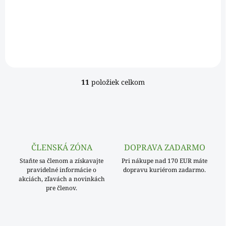
€20,16 bez DPH
Do košíka
Jednotková
€0,05 / 1 ks
cena:
11
položiek celkom
O
v
l
á
d
a
c
ČLENSKÁ ZÓNA
DOPRAVA ZADARMO
i
Staňte sa členom a získavajte
e
Pri nákupe nad 170 EUR máte
pravidelné informácie o
dopravu kuriérom zadarmo.
p
akciách, zľavách a novinkách
r
pre členov.
v
k
y
v