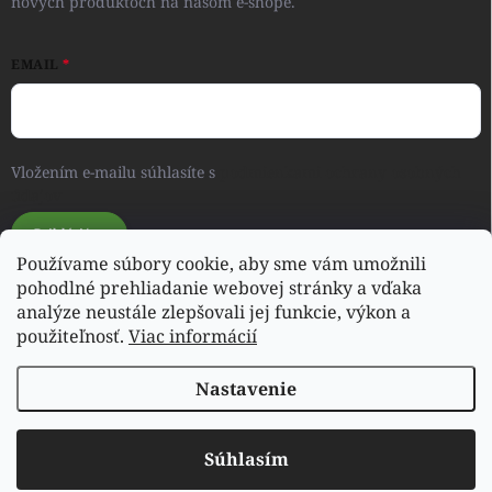
nových produktoch na našom e-shope.
EMAIL
Vložením e-mailu súhlasíte s
podmienkami ochrany osobných
údajov
Prihlásiť sa
Používame súbory cookie, aby sme vám umožnili
pohodlné prehliadanie webovej stránky a vďaka
analýze neustále zlepšovali jej funkcie, výkon a
Svet detského oblečenia a hračiek - RONIQSHOP
použiteľnosť.
Viac informácií
Nastavenie
Copyright 2026
poharas.sk
. Všetky práva vyhradené.
Súhlasím
Vytvoril Shoptet