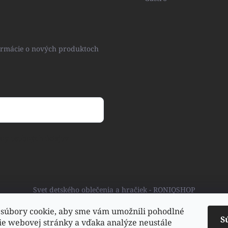
formácie o nových produktoch
ny osobných údajov
Svet detského oblečenia a hračiek - RONIQSHOP
súbory cookie, aby sme vám umožnili pohodlné
S
ie webovej stránky a vďaka analýze neustále