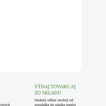
Pridať do košíka
OPÝTAŤ SA
VÝDAJ TOVARU AJ
ZO SKLADU
Osobný odber možný od
ovných
pondelka do piatku medzi