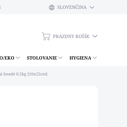
SLOVENČINA
tky
PRÁZDNY KOŠÍK
NÁKUPNÝ
KOŠÍK
IO/EKO
STOLOVANIE
HYGIENA
ČISTIACE
ká hnedé 0,5kg [10x22cm]