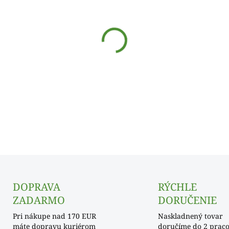
cena:
SKLADOM
−
+
DETAILNÉ INFORMÁCIE
DOPRAVA
RÝCHLE
ZADARMO
DORUČENIE
Pri nákupe nad 170 EUR
Naskladnený tovar
máte dopravu kuriérom
doručíme do 2 prac