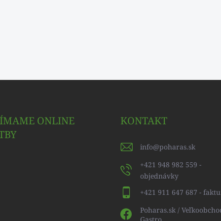
JÍMAME ONLINE
KONTAKT
TBY
info
@
poharas.sk
+421 948 982 559 -
objednávky
+421 911 647 687 - faktu
Poharas.sk / Veľkoobcho
Gastro