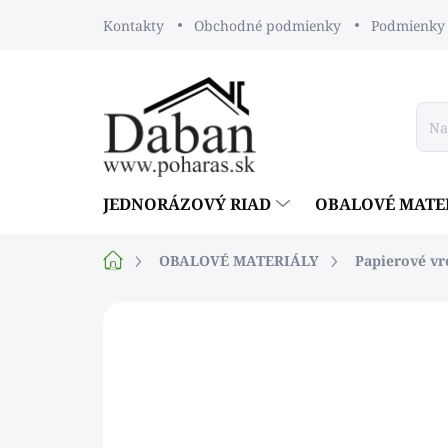
Prejsť
Kontakty
Obchodné podmienky
Podmienky 
na
obsah
JEDNORÁZOVÝ RIAD
OBALOVÉ MATE
Domov
OBALOVÉ MATERIÁLY
Papierové vr
Neohodnotené
Podrobnosti ho