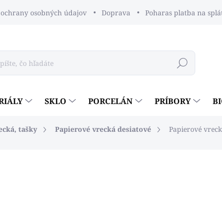
ochrany osobných údajov
Doprava
Poharas platba na splá
Hľadať
RIÁLY
SKLO
PORCELÁN
PRÍBORY
B
ecká, tašky
Papierové vrecká desiatové
Papierové vrec
dnotenia
€8,25
€6,71 bez DPH
Jednotková
€0,02 / 1 ks