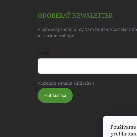
ODOBERAŤ NEWSLETTER
Vložte svoj e-mail a my Vám budeme zasielať in
na našom e-shope.
EMAIL
Vložením e-mailu súhlasíte s
podmienkami ochra
Prihlásiť sa
Používame 
prehliadan