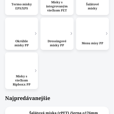
Misky s
Termo misky
Šalátové
integrovaným
EPS/XPS
misky
viečkom PET
Okrúhle
Dressingové
Menu misy PP
misky PP
misky PP
Misky s
viečkom
Ripboxx PP
Najpredávanejšie
Šalátová miska (rPET) čierna o176mm