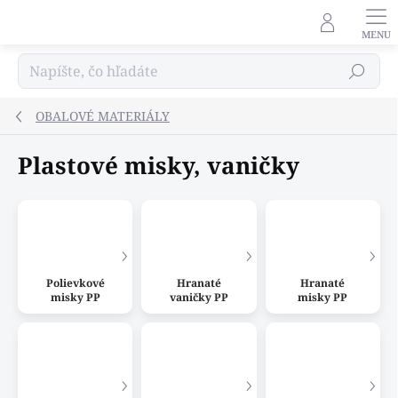
Prejsť
na
obsah
Hľadať
OBALOVÉ MATERIÁLY
Plastové misky, vaničky
Polievkové
Hranaté
Hranaté
misky PP
vaničky PP
misky PP