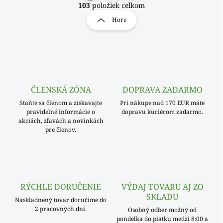
v
t
103
položiek celkom
l
r
Hore
á
á
d
n
a
k
c
o
i
e
v
p
a
r
ČLENSKÁ ZÓNA
DOPRAVA ZADARMO
n
v
i
Staňte sa členom a získavajte
Pri nákupe nad 170 EUR máte
k
pravidelné informácie o
dopravu kuriérom zadarmo.
e
y
akciách, zľavách a novinkách
v
pre členov.
ý
p
i
s
u
RÝCHLE DORUČENIE
VÝDAJ TOVARU AJ ZO
SKLADU
Naskladnený tovar doručíme do
2 pracovných dní.
Osobný odber možný od
pondelka do piatku medzi 8:00 a