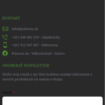
KONTAKT
info
@
poharas.sk
+421 948 982 559 - objednávky
+421 911 647 687 - fakturácia
Poharas.sk / Veľkoobchod - Gastro
ODOBERAŤ NEWSLETTER
Vložte svoj e-mail a my Vám budeme zasielať informácie o
nových produktoch na našom e-shope.
EMAIL