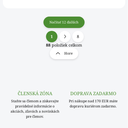
Načítať 12 ďalších
1
8
O
S
v
t
88
položiek celkom
l
r
Hore
á
á
d
n
a
k
c
o
i
e
v
p
a
r
ČLENSKÁ ZÓNA
DOPRAVA ZADARMO
n
v
i
Staňte sa členom a získavajte
Pri nákupe nad 170 EUR máte
k
pravidelné informácie o
dopravu kuriérom zadarmo.
e
y
akciách, zľavách a novinkách
v
pre členov.
ý
p