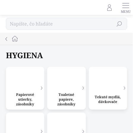
Prejsť
na
obsah
Hľadať
Domov
HYGIENA
Papierové
Toaletné
Tekuté mydlá,
utierky,
papiere,
dávkovače
zásobníky
zásobníky