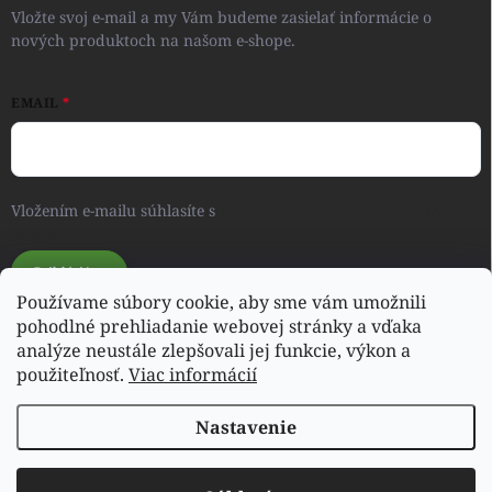
Vložte svoj e-mail a my Vám budeme zasielať informácie o
nových produktoch na našom e-shope.
EMAIL
Vložením e-mailu súhlasíte s
podmienkami ochrany osobných
údajov
Prihlásiť sa
Používame súbory cookie, aby sme vám umožnili
pohodlné prehliadanie webovej stránky a vďaka
analýze neustále zlepšovali jej funkcie, výkon a
Svet detského oblečenia a hračiek - RONIQSHOP
použiteľnosť.
Viac informácií
Nastavenie
Copyright 2026
poharas.sk
. Všetky práva vyhradené.