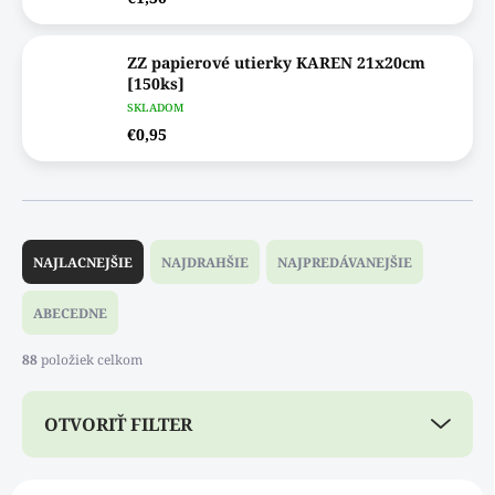
ZZ papierové utierky KAREN 21x20cm
[150ks]
SKLADOM
€0,95
R
a
NAJLACNEJŠIE
NAJDRAHŠIE
NAJPREDÁVANEJŠIE
d
e
ABECEDNE
n
i
88
položiek celkom
e
p
OTVORIŤ FILTER
r
o
d
V