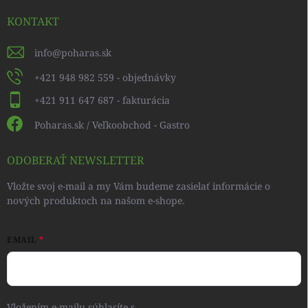
KONTAKT
info
@
poharas.sk
+421 948 982 559 - objednávky
+421 911 647 687 - fakturácia
Poharas.sk / Veľkoobchod - Gastro
ODOBERAŤ NEWSLETTER
Vložte svoj e-mail a my Vám budeme zasielať informácie o
nových produktoch na našom e-shope.
EMAIL
Vložením e-mailu súhlasíte s
podmienkami ochrany osobných