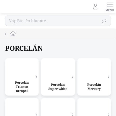
Prejsť
na
obsah
Hľadať
Domov
PORCELÁN
Porcelán
Porcelán
Porcelán
Trianon
Super white
Mercury
arcopal