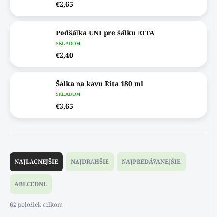
€2,65
Podšálka UNI pre šálku RITA
SKLADOM
€2,40
Šálka na kávu Rita 180 ml
SKLADOM
€3,65
R
a
NAJLACNEJŠIE
NAJDRAHŠIE
NAJPREDÁVANEJŠIE
d
e
ABECEDNE
n
i
62
položiek celkom
e