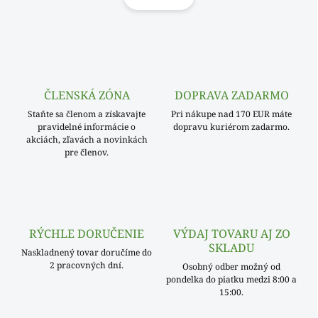
á
d
n
a
k
c
o
i
e
v
p
a
r
ČLENSKÁ ZÓNA
DOPRAVA ZADARMO
n
v
i
Staňte sa členom a získavajte
Pri nákupe nad 170 EUR máte
k
pravidelné informácie o
dopravu kuriérom zadarmo.
e
y
akciách, zľavách a novinkách
v
pre členov.
ý
p
i
s
u
RÝCHLE DORUČENIE
VÝDAJ TOVARU AJ ZO
SKLADU
Naskladnený tovar doručíme do
2 pracovných dní.
Osobný odber možný od
pondelka do piatku medzi 8:00 a
15:00.