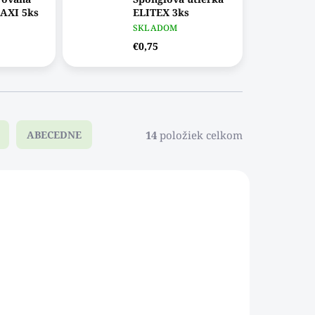
AXI 5ks
ELITEX 3ks
SKLADOM
€0,75
14
položiek celkom
ABECEDNE
985DAB
700054DAB