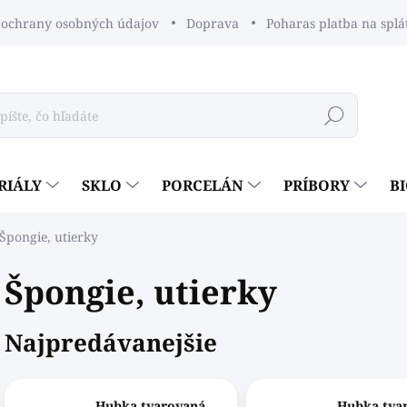
ochrany osobných údajov
Doprava
Poharas platba na splá
Hľadať
RIÁLY
SKLO
PORCELÁN
PRÍBORY
B
Špongie, utierky
Špongie, utierky
Najpredávanejšie
Hubka tvarovaná
Hubka tva