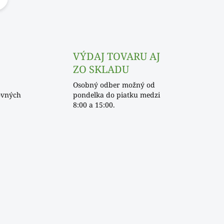
r
á
n
k
VÝDAJ TOVARU AJ
o
ZO SKLADU
v
Osobný odber možný od
a
ovných
pondelka do piatku medzi
n
8:00 a 15:00.
i
e