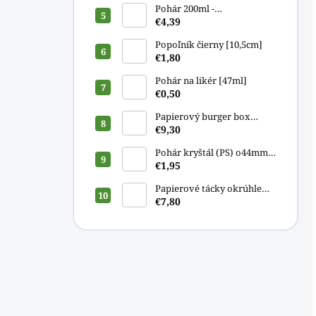
Pohár 200ml -
kompostovateľný PLA
€4,39
[100ks]
Popoľník čierny [10,5cm]
€1,80
Pohár na likér [47ml]
€0,50
Papierový burger box
13x13x9,5cm [50ks]
€9,30
Pohár kryštál (PS) o44mm
2cl/4cl/5cl [40ks]
€1,95
Papierové tácky okrúhle
o23cm [100ks]
€7,80