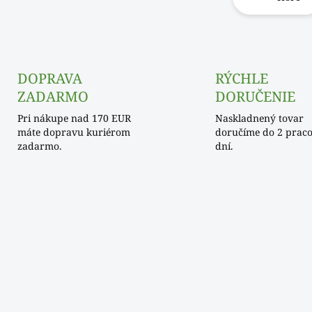
á
d
a
c
i
e
DOPRAVA
RÝCHLE
p
ZADARMO
DORUČENIE
r
v
Pri nákupe nad 170 EUR
Naskladnený tovar
k
máte dopravu kuriérom
doručíme do 2 prac
y
zadarmo.
dní.
v
ý
p
i
s
u