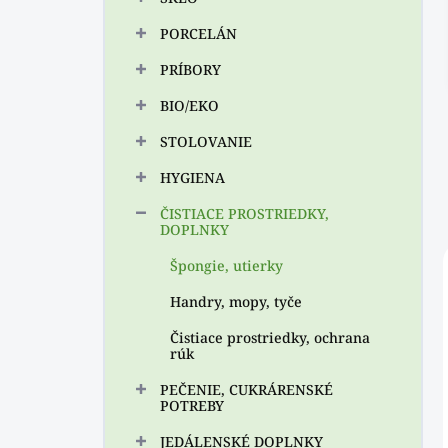
n
PORCELÁN
e
l
PRÍBORY
BIO/EKO
STOLOVANIE
HYGIENA
ČISTIACE PROSTRIEDKY,
DOPLNKY
Špongie, utierky
Handry, mopy, tyče
Čistiace prostriedky, ochrana
rúk
PEČENIE, CUKRÁRENSKÉ
POTREBY
JEDÁLENSKÉ DOPLNKY