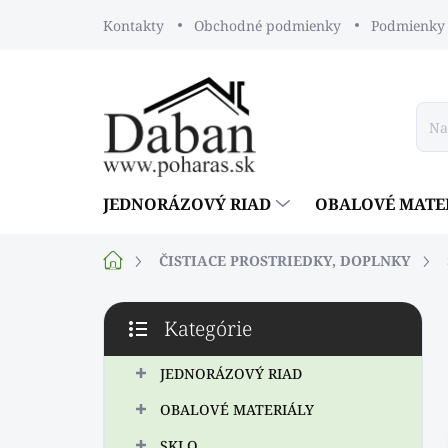
Prejsť
Kontakty
Obchodné podmienky
Podmienky 
na
obsah
JEDNORÁZOVÝ RIAD
OBALOVÉ MATE
Domov
ČISTIACE PROSTRIEDKY, DOPLNKY
B
Kategórie
o
Preskočiť
č
kategórie
n
JEDNORÁZOVÝ RIAD
ý
OBALOVÉ MATERIÁLY
p
a
SKLO