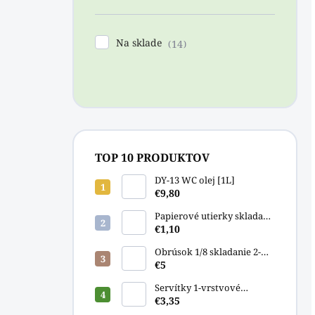
Na sklade
14
TOP 10 PRODUKTOV
DY-13 WC olej [1L]
€9,80
Papierové utierky skladané
zelené ["Z"] 23x20cm
€1,10
Obrúsok 1/8 skladanie 2-
vrstvový biely 33x33cm
€5
[250ks]
Servítky 1-vrstvové
GASTRO 33x33cm [500ks]
€3,35