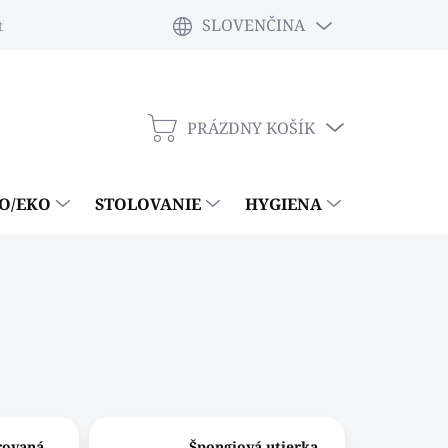
SLOVENČINA
tky
PRÁZDNY KOŠÍK
NÁKUPNÝ
KOŠÍK
IO/EKO
STOLOVANIE
HYGIENA
ČISTIACE
rovaná
Špongiová utierka