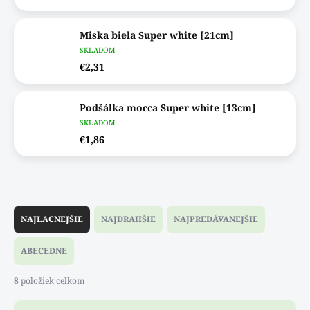
Miska biela Super white [21cm]
SKLADOM
€2,31
Podšálka mocca Super white [13cm]
SKLADOM
€1,86
R
a
NAJLACNEJŠIE
NAJDRAHŠIE
NAJPREDÁVANEJŠIE
d
e
ABECEDNE
n
i
8
položiek celkom
e
p