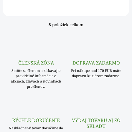
8
položiek celkom
O
v
l
á
d
a
c
ČLENSKÁ ZÓNA
DOPRAVA ZADARMO
i
Staňte sa členom a získavajte
e
Pri nákupe nad 170 EUR máte
pravidelné informácie o
dopravu kuriérom zadarmo.
p
akciách, zľavách a novinkách
r
pre členov.
v
k
y
v
ý
p
RÝCHLE DORUČENIE
VÝDAJ TOVARU AJ ZO
i
SKLADU
s
Naskladnený tovar doručíme do