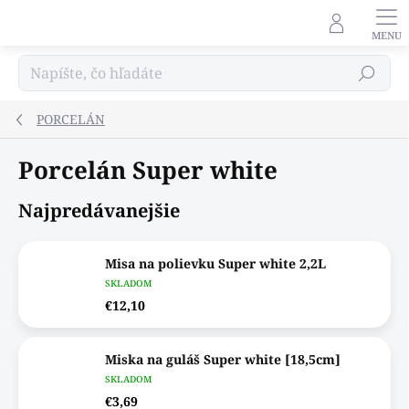
Prejsť
na
obsah
Hľadať
PORCELÁN
Porcelán Super white
Najpredávanejšie
Misa na polievku Super white 2,2L
SKLADOM
€12,10
Miska na guláš Super white [18,5cm]
SKLADOM
€3,69