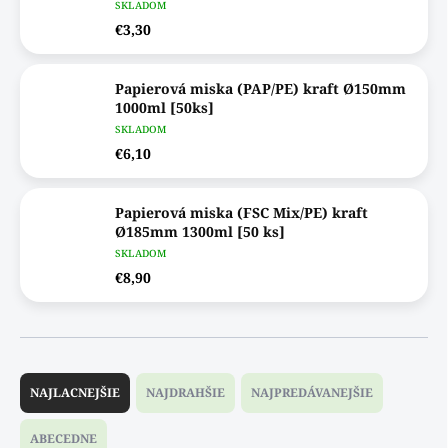
SKLADOM
€3,30
Papierová miska (PAP/PE) kraft Ø150mm
1000ml [50ks]
SKLADOM
€6,10
Papierová miska (FSC Mix/PE) kraft
Ø185mm 1300ml [50 ks]
SKLADOM
€8,90
R
a
NAJLACNEJŠIE
NAJDRAHŠIE
NAJPREDÁVANEJŠIE
d
e
ABECEDNE