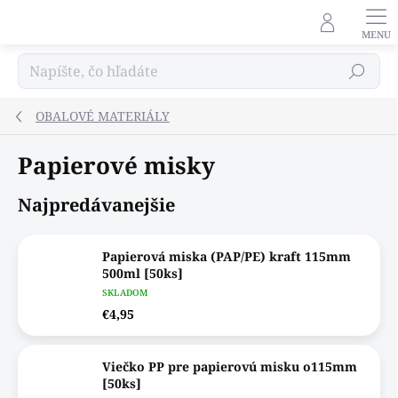
Prejsť
na
obsah
Hľadať
OBALOVÉ MATERIÁLY
Papierové misky
Najpredávanejšie
Papierová miska (PAP/PE) kraft 115mm
500ml [50ks]
SKLADOM
€4,95
Viečko PP pre papierovú misku o115mm
[50ks]