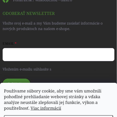
ODOBERAŤ NEWSLETTER
Vložte svoj e-mail a my Vám budeme zasielať informácie o
nových produktoch na našom e-shope.
EMAIL
Vložením e-mailu súhlasíte s
podmienkami ochrany osobných
údajov
Prihlásiť sa
Používame súbory cookie, aby sme vám umožnili
pohodlné prehliadanie webovej stránky a vďaka
analýze neustále zlepšovali jej funkcie, výkon a
Svet detského oblečenia a hračiek - RONIQSHOP
použiteľnosť.
Viac informácií