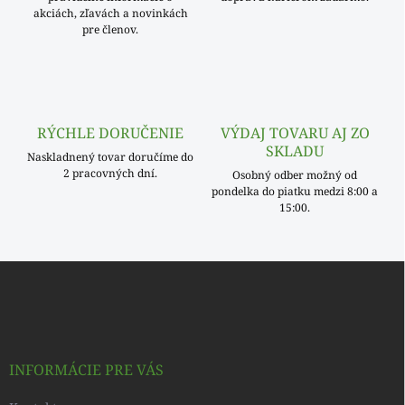
p
akciách, zľavách a novinkách
r
pre členov.
v
k
y
v
ý
p
RÝCHLE DORUČENIE
VÝDAJ TOVARU AJ ZO
i
SKLADU
s
Naskladnený tovar doručíme do
u
2 pracovných dní.
Osobný odber možný od
pondelka do piatku medzi 8:00 a
15:00.
Z
á
p
ä
t
i
INFORMÁCIE PRE VÁS
e