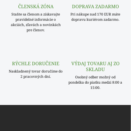
p
a
r
ČLENSKÁ ZÓNA
DOPRAVA ZADARMO
n
v
i
Staňte sa členom a získavajte
Pri nákupe nad 170 EUR máte
k
pravidelné informácie o
dopravu kuriérom zadarmo.
e
y
akciách, zľavách a novinkách
v
pre členov.
ý
p
i
s
u
RÝCHLE DORUČENIE
VÝDAJ TOVARU AJ ZO
SKLADU
Naskladnený tovar doručíme do
2 pracovných dní.
Osobný odber možný od
pondelka do piatku medzi 8:00 a
15:00.
Z
á
p
ä