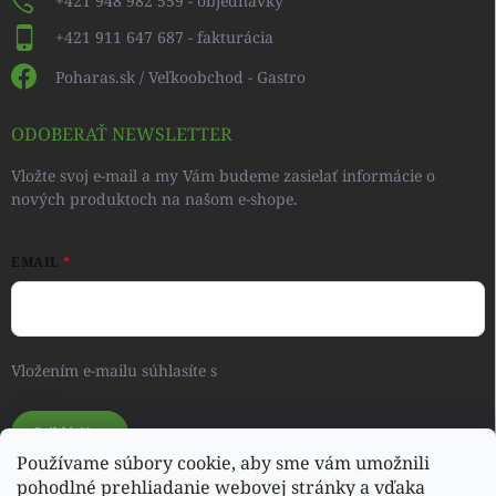
+421 948 982 559 - objednávky
+421 911 647 687 - fakturácia
Poharas.sk / Veľkoobchod - Gastro
ODOBERAŤ NEWSLETTER
Vložte svoj e-mail a my Vám budeme zasielať informácie o
nových produktoch na našom e-shope.
EMAIL
Vložením e-mailu súhlasíte s
podmienkami ochrany osobných
údajov
Prihlásiť sa
Používame súbory cookie, aby sme vám umožnili
pohodlné prehliadanie webovej stránky a vďaka