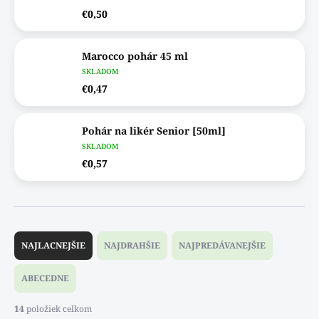
€0,50
Marocco pohár 45 ml
SKLADOM
€0,47
Pohár na likér Senior [50ml]
SKLADOM
€0,57
R
a
NAJLACNEJŠIE
NAJDRAHŠIE
NAJPREDÁVANEJŠIE
d
e
ABECEDNE
n
i
14
položiek celkom