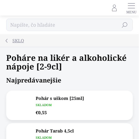
Prejsť
na
obsah
Hľadať
SKLO
Poháre na likér a alkoholické
nápoje [2-9cl]
Najpredávanejšie
Pohár s uškom [25ml]
SKLADOM
€0,55
Pohár Tarab 4,5cl
SKLADOM