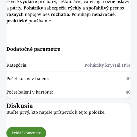
skvelé
využitie
pre bary, reštaurácie, catering,
rôzne
oslavy
a párty.
Poháriky
zabezpečia
rýchly
a
spoľahlivý
prenos
rôznych
nápojov bez
rozliatia
. Ponúkajú
nenáročné
,
praktické
používanie.
Dodatočné parametre
Kategória
:
Poháriky kryštál (PS)
Počet kusov v balení
:
40
Počet balení v kartóne
:
40
Diskusia
Buďte prvý, kto napíše príspevok k tejto položke.
Pridať komentár