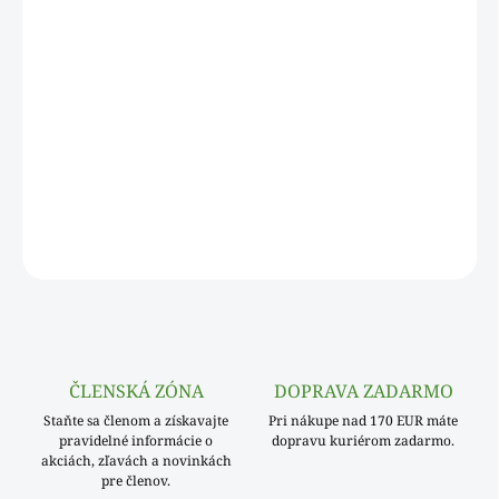
Priehľadný
plastový pohárik
kryštál
s objemom 2/4/5 cl s
odmerkou
sú vyrobené zo
špeciálneho
tvrdeného plastu,
vďaka čomu majú
vysokú
odolnosť, ktorá
zabezpečuje
skvelé
využitie
pre bary, reštaurácie, catering,
rôzne
oslavy
a párty.
Poháriky
zabezpečia
rýchly
a
spoľahlivý
prenos
rôznych
nápojov bez
rozliatia
. Ponúkajú
nenáročné
,
praktické
používanie.
DETAILNÉ INFORMÁCIE
OPÝTAŤ SA
ČLENSKÁ ZÓNA
DOPRAVA ZADARMO
Staňte sa členom a získavajte
Pri nákupe nad 170 EUR máte
pravidelné informácie o
dopravu kuriérom zadarmo.
akciách, zľavách a novinkách
pre členov.