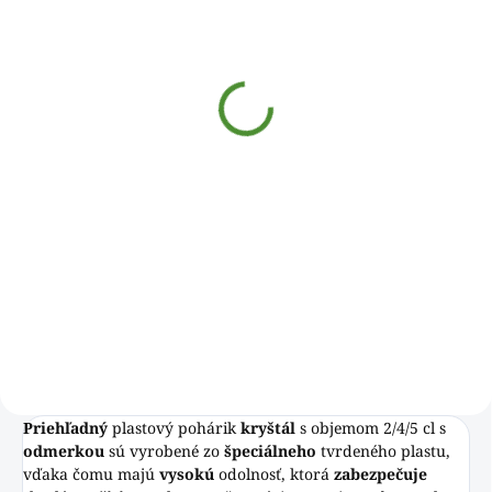
Pohárik kryštál (PS)
Ø37mm 2cl [50 ks]
€1,60
€1,30 bez DPH
Jednotková
€0,03 / 1 ks
cena:
Do košíka
Priehľadný plastový pohárik
kryštál s objemom 2 cl s
odmerkou sú vyrobené zo
špeciálneho tvrdeného plastu,
vďaka čomu majú vysokú
odolnosť, ktorá zabezpečuje
skvelé...
Priehľadný
plastový pohárik
kryštál
s objemom 2/4/5 cl s
odmerkou
sú vyrobené zo
špeciálneho
tvrdeného plastu,
vďaka čomu majú
vysokú
odolnosť, ktorá
zabezpečuje