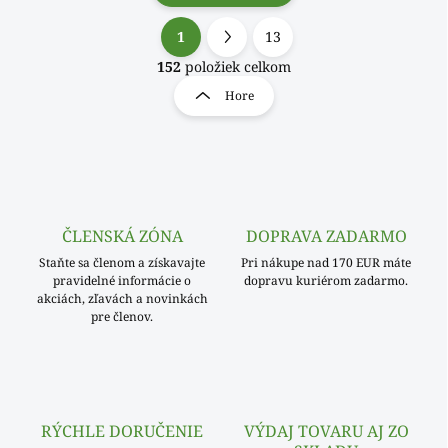
1
13
O
S
v
t
152
položiek celkom
l
r
Hore
á
á
d
n
a
k
c
o
i
e
v
p
a
r
ČLENSKÁ ZÓNA
DOPRAVA ZADARMO
n
v
i
Staňte sa členom a získavajte
Pri nákupe nad 170 EUR máte
k
pravidelné informácie o
dopravu kuriérom zadarmo.
e
y
akciách, zľavách a novinkách
v
pre členov.
ý
p
i
s
u
RÝCHLE DORUČENIE
VÝDAJ TOVARU AJ ZO