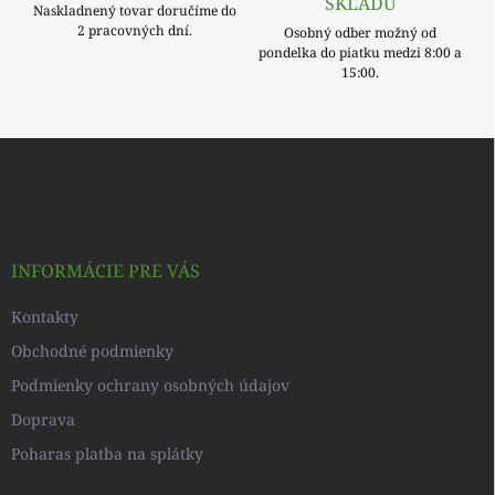
SKLADU
Naskladnený tovar doručíme do
2 pracovných dní.
Osobný odber možný od
pondelka do piatku medzi 8:00 a
15:00.
Z
á
p
ä
t
i
INFORMÁCIE PRE VÁS
e
Kontakty
Obchodné podmienky
Podmienky ochrany osobných údajov
Doprava
Poharas platba na splátky