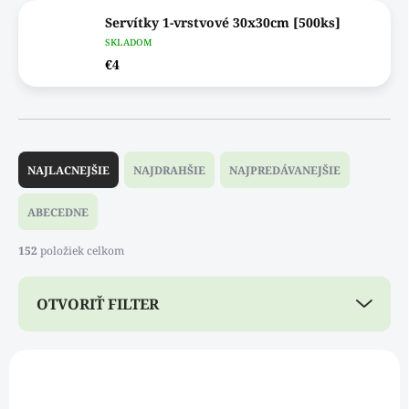
Servítky 1-vrstvové 30x30cm [500ks]
SKLADOM
€4
R
a
NAJLACNEJŠIE
NAJDRAHŠIE
NAJPREDÁVANEJŠIE
d
e
ABECEDNE
n
i
152
položiek celkom
e
p
OTVORIŤ FILTER
r
o
d
V
u
ý
NOVINKA
k
371110WDAB
p
t