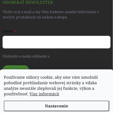
ODOBERAŤ NEWSLETTER
Vložte svoj e-mail a my Vám budeme zasielať informácie o
nových produktoch na našom e-shope.
EMAIL
Vložením e-mailu súhlasíte s
podmienkami ochrany osobných
údajov
Prihlásiť sa
Používame súbory cookie, aby sme vám umožnili
pohodlné prehliadanie webovej stránky a vďaka
analýze neustále zlepšovali jej funkcie, výkon a
Svet detského oblečenia a hračiek - RONIQSHOP
použiteľnosť.
Viac informácií
Nastavenie