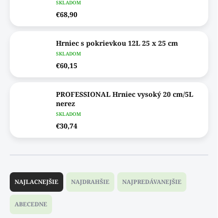
SKLADOM
€68,90
Hrniec s pokrievkou 12L 25 x 25 cm
SKLADOM
€60,15
PROFESSIONAL Hrniec vysoký 20 cm/5L
nerez
SKLADOM
€30,74
R
a
NAJLACNEJŠIE
NAJDRAHŠIE
NAJPREDÁVANEJŠIE
d
e
ABECEDNE
n