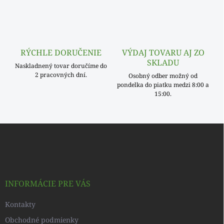
k
y
v
ý
p
RÝCHLE DORUČENIE
VÝDAJ TOVARU AJ ZO
i
SKLADU
s
Naskladnený tovar doručíme do
u
2 pracovných dní.
Osobný odber možný od
pondelka do piatku medzi 8:00 a
15:00.
Z
á
p
ä
t
i
INFORMÁCIE PRE VÁS
e
Kontakty
Obchodné podmienky