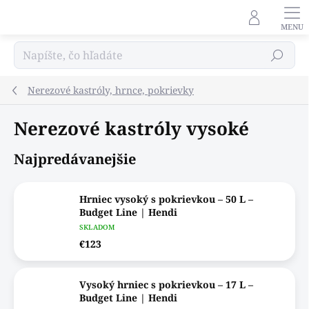
Prejsť
na
obsah
Hľadať
Nerezové kastróly, hrnce, pokrievky
Nerezové kastróly vysoké
Najpredávanejšie
Hrniec vysoký s pokrievkou – 50 L –
Budget Line | Hendi
SKLADOM
€123
Vysoký hrniec s pokrievkou – 17 L –
Budget Line | Hendi