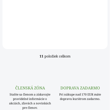
Do košíka
€100 bez DPH
Viacvrstvové sendvičové dno spája vlastnosti hliníka pri
odvádzaní tepla s odolnosťou a magnetickými vlastnosťami
nehrdzavejúcej ocele na indukčné varenie Dno IMPACT
BONDING...
11
položiek celkom
O
v
l
á
d
a
c
ČLENSKÁ ZÓNA
DOPRAVA ZADARMO
i
Staňte sa členom a získavajte
e
Pri nákupe nad 170 EUR máte
pravidelné informácie o
dopravu kuriérom zadarmo.
p
akciách, zľavách a novinkách
r
pre členov.
v