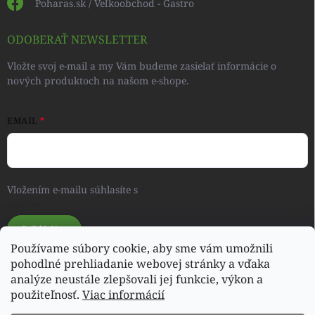
Poharas.sk / Veľkoobchod - Gastro
ODOBERAŤ NEWSLETTER
Vložte svoj e-mail a my Vám budeme zasielať informácie o
nových produktoch na našom e-shope.
EMAIL
Vložením e-mailu súhlasíte s
podmienkami ochrany osobných
údajov
Prihlásiť sa
Používame súbory cookie, aby sme vám umožnili
pohodlné prehliadanie webovej stránky a vďaka
analýze neustále zlepšovali jej funkcie, výkon a
Svet detského oblečenia a hračiek - RONIQSHOP
použiteľnosť.
Viac informácií