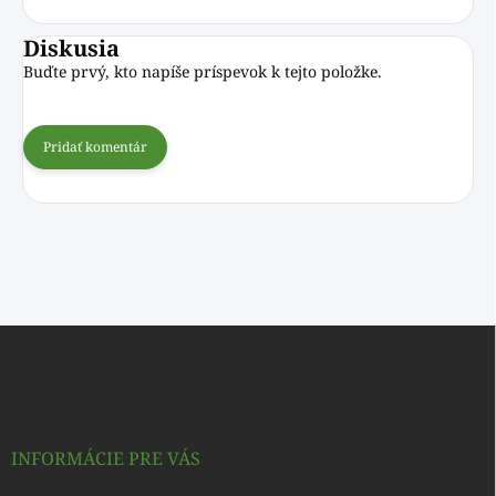
Diskusia
Buďte prvý, kto napíše príspevok k tejto položke.
Pridať komentár
Z
á
p
ä
t
i
INFORMÁCIE PRE VÁS
e