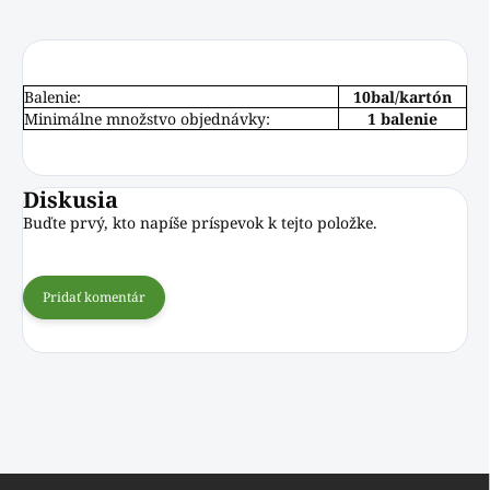
Balenie:
10bal/kartón
Minimálne množstvo objednávky:
1 balenie
Diskusia
Buďte prvý, kto napíše príspevok k tejto položke.
Pridať komentár
Z