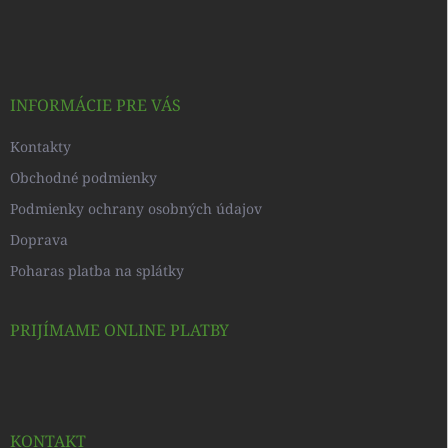
á
p
ä
t
i
INFORMÁCIE PRE VÁS
e
Kontakty
Obchodné podmienky
Podmienky ochrany osobných údajov
Doprava
Poharas platba na splátky
PRIJÍMAME ONLINE PLATBY
KONTAKT