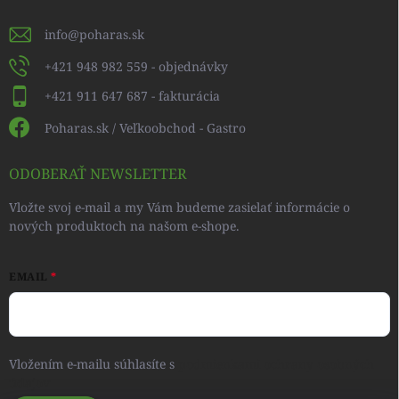
info
@
poharas.sk
+421 948 982 559 - objednávky
+421 911 647 687 - fakturácia
Poharas.sk / Veľkoobchod - Gastro
ODOBERAŤ NEWSLETTER
Vložte svoj e-mail a my Vám budeme zasielať informácie o
nových produktoch na našom e-shope.
EMAIL
Vložením e-mailu súhlasíte s
podmienkami ochrany osobných
údajov