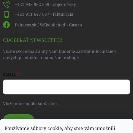
+421 948 982 559 - objednávky
+421 911 647 687 - fakturácia
Poharas.sk / Veľkoobchod - Gastro
ODOBERAŤ NEWSLETTER
Vložte svoj e-mail a my Vám budeme zasielať informácie o
nových produktoch na našom e-shope.
EMAIL
Vložením e-mailu súhlasíte s
podmienkami ochrany osobných
údajov
Prihlásiť sa
Používame súbory cookie, aby sme vám umožnili