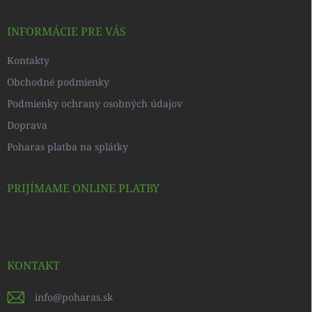
ä
t
i
INFORMÁCIE PRE VÁS
e
Kontakty
Obchodné podmienky
Podmienky ochrany osobných údajov
Doprava
Poharas platba na splátky
PRIJÍMAME ONLINE PLATBY
KONTAKT
info
@
poharas.sk