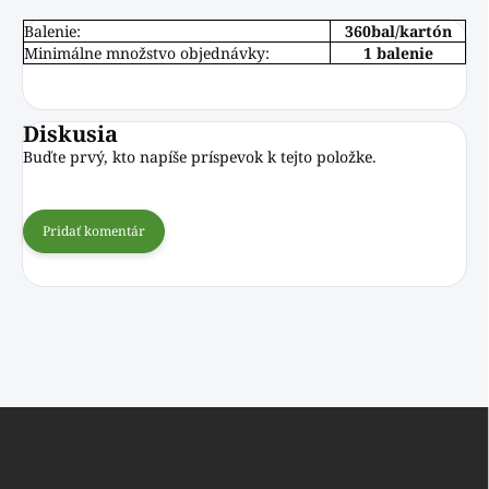
Balenie:
360bal/kartón
Minimálne množstvo objednávky:
1 balenie
Diskusia
Buďte prvý, kto napíše príspevok k tejto položke.
Pridať komentár
Z
á
p