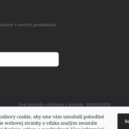
formácie o nových produktoch
ny osobných údajov
Svet detského oblečenia a hračiek - RONIQSHOP
súbory cookie, aby sme vám umožnili pohodlné
S
ie webovej stránky a vďaka analýze neustále