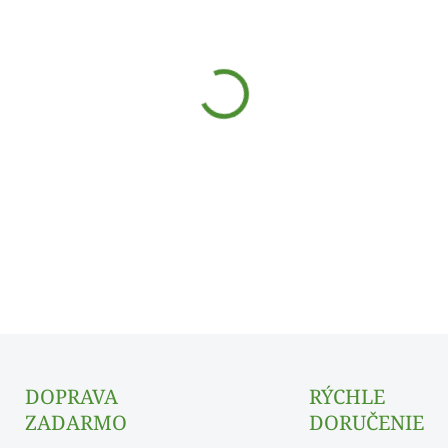
Jednotková
€0,02 / 1 ks
cena:
SKLADOM
−
+
DOPRAVA
RÝCHLE
ZADARMO
DORUČENIE