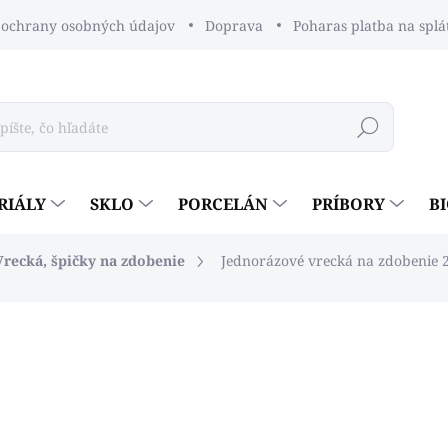
ochrany osobných údajov
Doprava
Poharas platba na splá
Hľadať
RIÁLY
SKLO
PORCELÁN
PRÍBORY
B
Vrecká, špičky na zdobenie
Jednorázové vrecká na zdobenie 
dnotenia
€2
€1,63 bez DPH