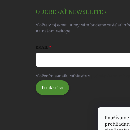
ODOBERAŤ NEWSLETTER
Vložte svoj e-mail a my Vám budeme zasielať in
na našom e-shope.
EMAIL
Vložením e-mailu súhlasíte s
podmienkami ochra
Prihlásiť sa
Používame 
prehliadan