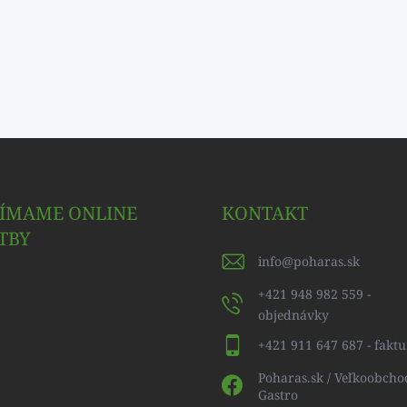
JÍMAME ONLINE
KONTAKT
TBY
info
@
poharas.sk
+421 948 982 559 -
objednávky
+421 911 647 687 - faktu
Poharas.sk / Veľkoobcho
Gastro