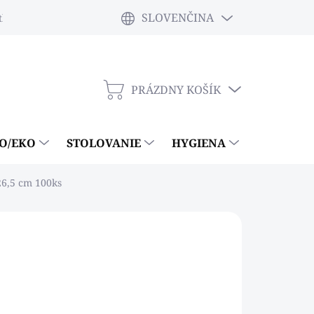
SLOVENČINA
tky
PRÁZDNY KOŠÍK
NÁKUPNÝ
KOŠÍK
IO/EKO
STOLOVANIE
HYGIENA
ČISTIACE
26,5 cm 100ks