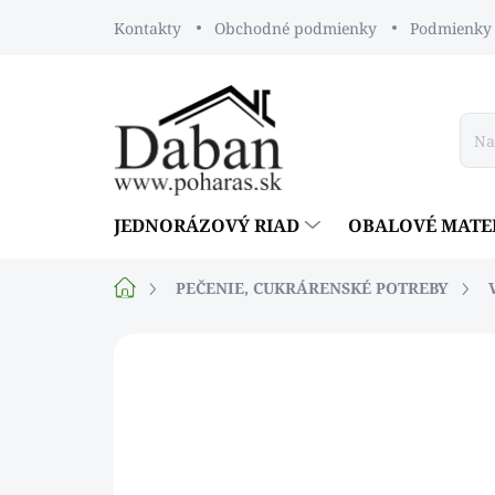
Prejsť
Kontakty
Obchodné podmienky
Podmienky 
na
obsah
JEDNORÁZOVÝ RIAD
OBALOVÉ MATE
Domov
PEČENIE, CUKRÁRENSKÉ POTREBY
Neohodnotené
Podrobnosti ho
NOVINKA