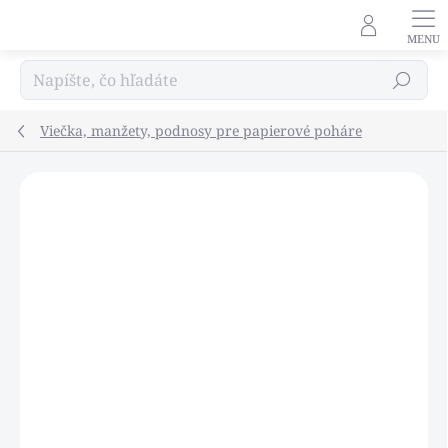
Prejsť
na
obsah
Hľadať
Viečka, manžety, podnosy pre papierové poháre
Podrobnosti hodnotenia
Neohodnotené