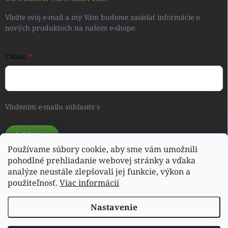
Vložte svoj e-mail a my Vám budeme zasielať informácie o
nových produktoch na našom e-shope.
EMAIL
Vložením e-mailu súhlasíte s
podmienkami ochrany osobných
údajov
Prihlásiť sa
Používame súbory cookie, aby sme vám umožnili
pohodlné prehliadanie webovej stránky a vďaka
analýze neustále zlepšovali jej funkcie, výkon a
Svet detského oblečenia a hračiek - RONIQSHOP
použiteľnosť.
Viac informácií
Nastavenie