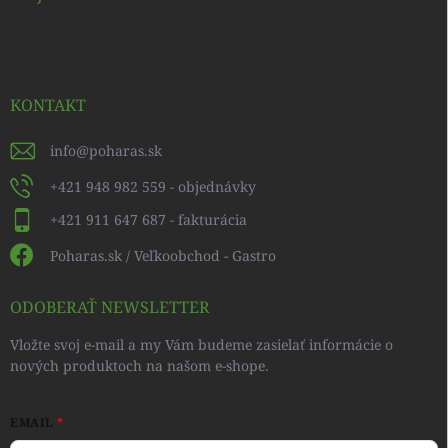
KONTAKT
info
@
poharas.sk
+421 948 982 559 - objednávky
+421 911 647 687 - fakturácia
Poharas.sk / Veľkoobchod - Gastro
ODOBERAŤ NEWSLETTER
Vložte svoj e-mail a my Vám budeme zasielať informácie o
nových produktoch na našom e-shope.
EMAIL