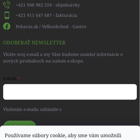
+421 948 982 559 - objednávky
+421 911 647 687 - fakturácia
Poharas.sk / Veľkoobchod - Gastro
ODOBERAŤ NEWSLETTER
Vložte svoj e-mail a my Vám budeme zasielať informácie o
nových produktoch na našom e-shope.
EMAIL
Vložením e-mailu súhlasíte s
podmienkami ochrany osobných
údajov
Prihlásiť sa
Používame súbory cookie, aby sme vám umožnili