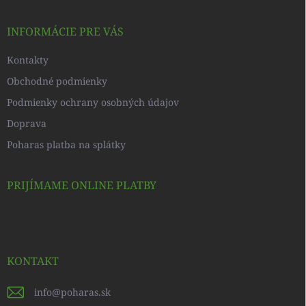
ä
t
i
INFORMÁCIE PRE VÁS
e
Kontakty
Obchodné podmienky
Podmienky ochrany osobných údajov
Doprava
Poharas platba na splátky
PRIJÍMAME ONLINE PLATBY
KONTAKT
info
@
poharas.sk