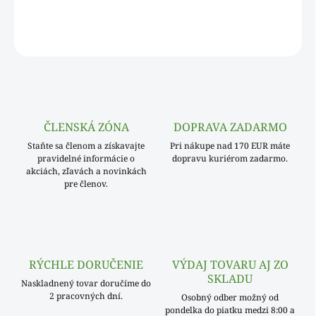
Rozmer: 120 x 120 cm
OPÝTAŤ SA
ČLENSKÁ ZÓNA
DOPRAVA ZADARMO
Staňte sa členom a získavajte
Pri nákupe nad 170 EUR máte
pravidelné informácie o
dopravu kuriérom zadarmo.
akciách, zľavách a novinkách
pre členov.
RÝCHLE DORUČENIE
VÝDAJ TOVARU AJ ZO
SKLADU
Naskladnený tovar doručíme do
2 pracovných dní.
Osobný odber možný od
pondelka do piatku medzi 8:00 a