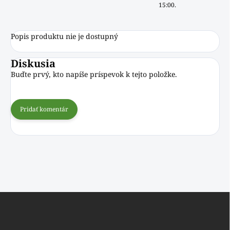
15:00.
Popis produktu nie je dostupný
Diskusia
Buďte prvý, kto napíše príspevok k tejto položke.
Pridať komentár
Z
á
p