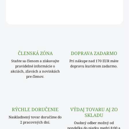
DETAILNÉ INFORMÁCIE
OPÝTAŤ SA
ČLENSKÁ ZÓNA
DOPRAVA ZADARMO
Staňte sa členom a získavajte
Pri nákupe nad 170 EUR máte
pravidelné informácie o
dopravu kuriérom zadarmo.
akciách, zľavách a novinkách
pre členov.
RÝCHLE DORUČENIE
VÝDAJ TOVARU AJ ZO
SKLADU
Naskladnený tovar doručíme do
2 pracovných dní.
Osobný odber možný od
pondelka do piatku medzi 8:00 a