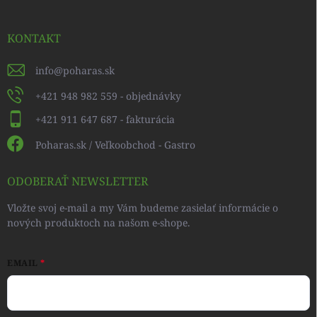
KONTAKT
info
@
poharas.sk
+421 948 982 559 - objednávky
+421 911 647 687 - fakturácia
Poharas.sk / Veľkoobchod - Gastro
ODOBERAŤ NEWSLETTER
Vložte svoj e-mail a my Vám budeme zasielať informácie o
nových produktoch na našom e-shope.
EMAIL