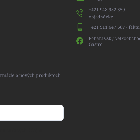
+421 948 982 559 -
objednávky
+421 911 647 687 - faktu
Poharas.sk / Veľkoobcho
Gastro
formácie o nových produktoch
ny osobných údajov