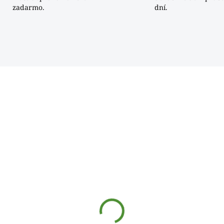
zadarmo.
dní.
KA
A274
SKLADOM
chynská škrabka
8cm]
,62