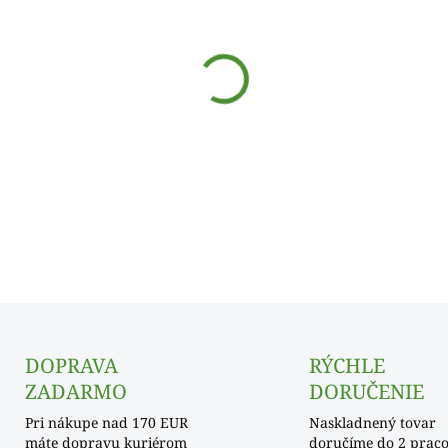
cena:
−
+
DETAILNÉ INFORMÁCIE
DOPRAVA
RÝCHLE
ZADARMO
DORUČENIE
Pri nákupe nad 170 EUR
Naskladnený tovar
máte dopravu kuriérom
doručíme do 2 prac