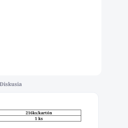
Diskusia
216ks/kartón
1 ks