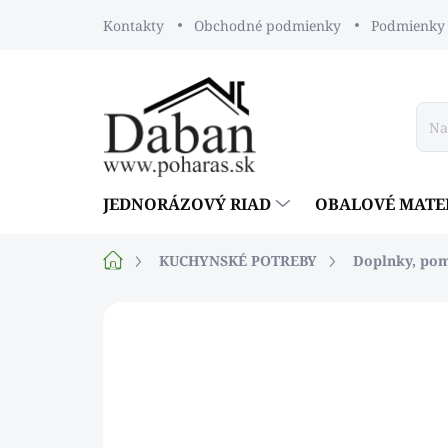
Prejsť
Kontakty
Obchodné podmienky
Podmienky 
na
obsah
JEDNORÁZOVÝ RIAD
OBALOVÉ MATE
Domov
KUCHYNSKÉ POTREBY
Doplnky, po
Neohodnotené
Podrobnosti ho