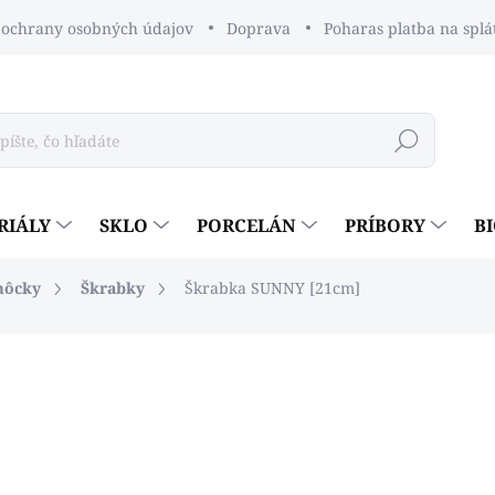
ochrany osobných údajov
Doprava
Poharas platba na splá
Hľadať
RIÁLY
SKLO
PORCELÁN
PRÍBORY
B
môcky
Škrabky
Škrabka SUNNY [21cm]
dnotenia
€0,91
€0,74 bez DPH
Jednotková
SKLADOM