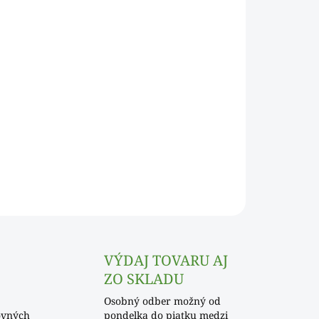
Pridať do košíka
OPÝTAŤ SA
VÝDAJ TOVARU AJ
ZO SKLADU
Osobný odber možný od
ovných
pondelka do piatku medzi