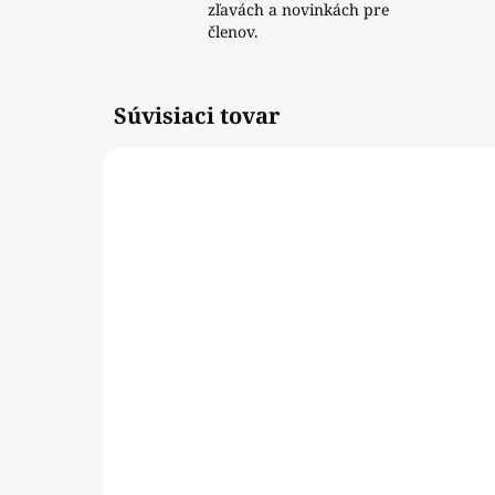
zľavách a novinkách pre
členov.
Súvisiaci tovar
NOVINKA
NOVIN
A273
SKLADOM
Kuchynská škrabka
Ku
[20cm]
[1
€1,54
€1