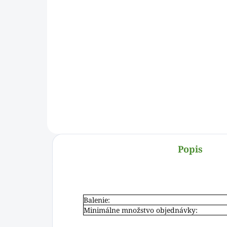
€1,25 bez DPH
€1,
Do košíka
Kuchynská škrabka v čiernom
Kuc
prevedení, ktorá perfektne
pre
olúpe zeleninu alebo zemiaky.
olú
Malá kuchynská pomôcka
Mal
veľmi dobre padne do ruky a
veľ
prsty sa nešmýkajú pri práci.
prs
Popis
Balenie:
Minimálne množstvo objednávky: