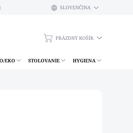
SLOVENČINA
tky
PRÁZDNY KOŠÍK
NÁKUPNÝ
KOŠÍK
IO/EKO
STOLOVANIE
HYGIENA
ČISTIACE