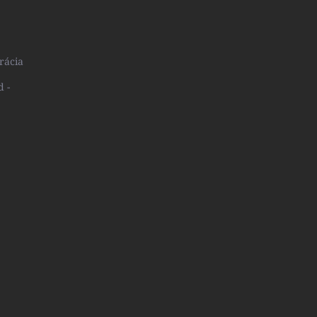
rácia
d -