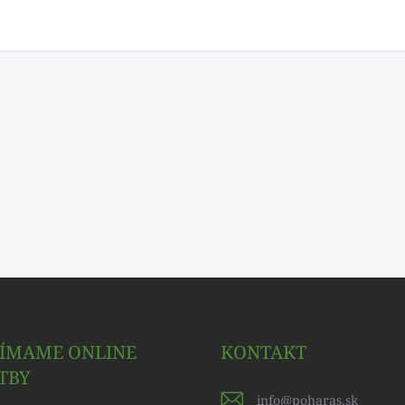
JÍMAME ONLINE
KONTAKT
TBY
info
@
poharas.sk