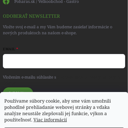
Poharas.sk / Veľkoobchod - Gastro
ODOBERAŤ NEWSLETTER
Vložte svoj e-mail a my Vám budeme zasielať informácie o
nových produktoch na našom e-shope.
EMAIL
Vložením e-mailu súhlasíte s
podmienkami ochrany osobných
údajov
Prihlásiť sa
Používame súbory cookie, aby sme vám umožnili
pohodlné prehliadanie webovej stránky a vďaka
analýze neustále zlepšovali jej funkcie, výkon a
Svet detského oblečenia a hračiek - RONIQSHOP
použiteľnosť.
Viac informácií