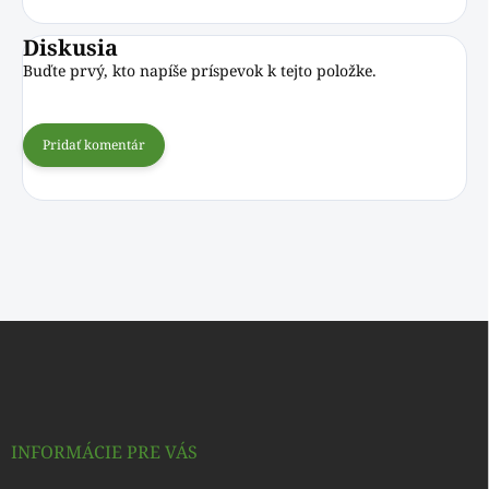
Diskusia
Buďte prvý, kto napíše príspevok k tejto položke.
Pridať komentár
Z
á
p
ä
t
i
INFORMÁCIE PRE VÁS
e