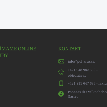
JÍMAME ONLINE
KONTAKT
TBY
info
@
poharas.sk
+421 948 982 559 -
objednávky
+421 911 647 687 - faktu
Poharas.sk / Veľkoobcho
Gastro