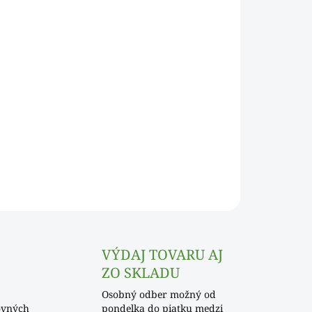
Pridať do košíka
OPÝTAŤ SA
VÝDAJ TOVARU AJ
ZO SKLADU
Osobný odber možný od
ovných
pondelka do piatku medzi