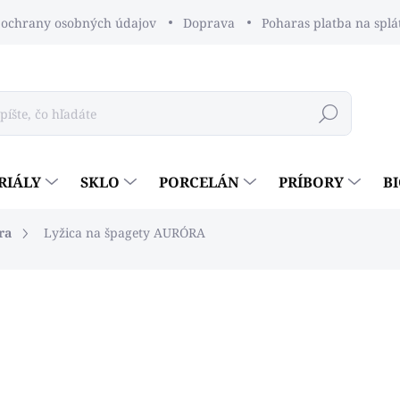
ochrany osobných údajov
Doprava
Poharas platba na splá
Hľadať
RIÁLY
SKLO
PORCELÁN
PRÍBORY
B
ra
Lyžica na špagety AURÓRA
dnotenia
€1,53
€1,24 bez DPH
Jednotková
€1,53 / 1 ks