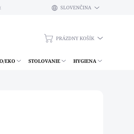
SLOVENČINA
tky
PRÁZDNY KOŠÍK
NÁKUPNÝ
KOŠÍK
IO/EKO
STOLOVANIE
HYGIENA
ČISTIACE