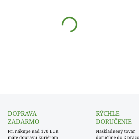
cena:
SKLADOM
−
+
DOPRAVA
RÝCHLE
ZADARMO
DORUČENIE
Pri nákupe nad 170 EUR
Naskladnený tovar
máte dopravu kuriérom
doručíme do 2 prac