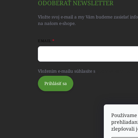
ODOBERAŤ NEWSLETTER
Vložte svoj e-mail a my Vám budeme zasielať in
na našom e-shope.
EMAIL
Vložením e-mailu súhlasíte s
podmienkami ochra
Prihlásiť sa
Používame 
prehliadan
zlepšovali 