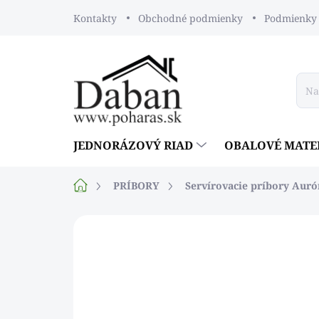
Prejsť
Kontakty
Obchodné podmienky
Podmienky 
na
obsah
JEDNORÁZOVÝ RIAD
OBALOVÉ MATE
Domov
PRÍBORY
Servírovacie príbory Auró
Neohodnotené
Podrobnosti ho