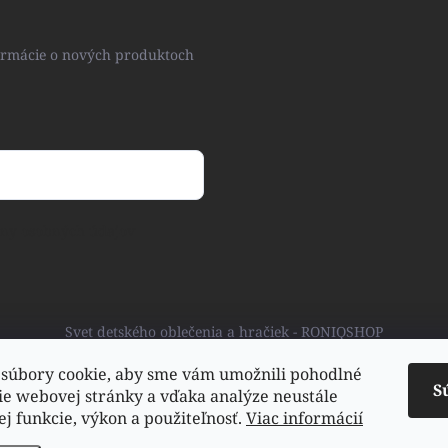
formácie o nových produktoch
ny osobných údajov
Svet detského oblečenia a hračiek - RONIQSHOP
súbory cookie, aby sme vám umožnili pohodlné
S
ie webovej stránky a vďaka analýze neustále
jej funkcie, výkon a použiteľnosť.
Viac informácií