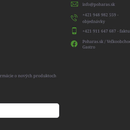
info
@
poharas.sk
+421 948 982 559 -
objednávky
+421 911 647 687 - faktu
Poharas.sk / Veľkoobcho
Gastro
formácie o nových produktoch
ny osobných údajov