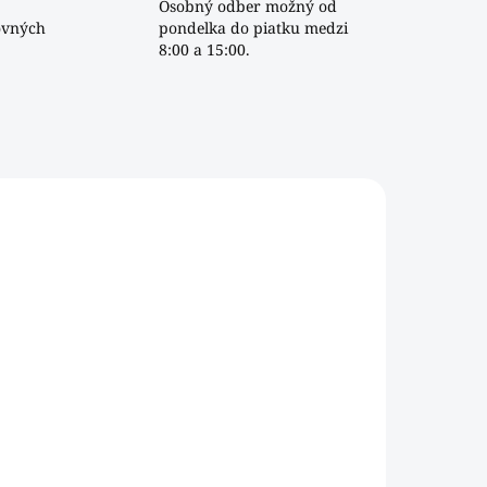
Osobný odber možný od
ovných
pondelka do piatku medzi
8:00 a 15:00.
DAB
134015
DOM
SKLADOM
Pohár na likér
Marocco [30ml]