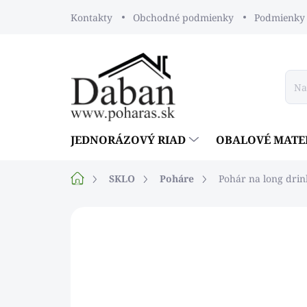
Prejsť
Kontakty
Obchodné podmienky
Podmienky 
na
obsah
JEDNORÁZOVÝ RIAD
OBALOVÉ MATE
Domov
SKLO
Poháre
Pohár na long dri
Neohodnotené
Podrobnosti ho
NOVINKA