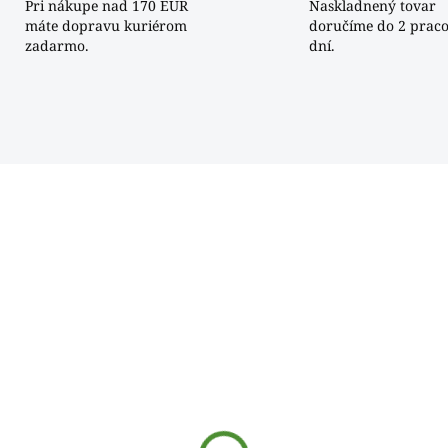
Pri nákupe nad 170 EUR
Naskladnený tovar
máte dopravu kuriérom
doručíme do 2 prac
zadarmo.
dní.
134017DAB
134016
SKLADOM
SKLA
hár na long drink
Pohár MAROCCO
ROCCO [350ml]
[230ml]