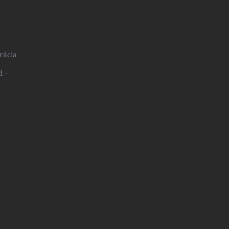
rácia
d -