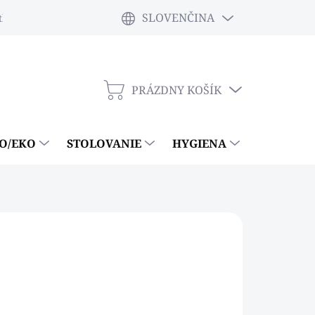
SLOVENČINA
tky
PRÁZDNY KOŠÍK
NÁKUPNÝ
KOŠÍK
IO/EKO
STOLOVANIE
HYGIENA
ČISTIACE