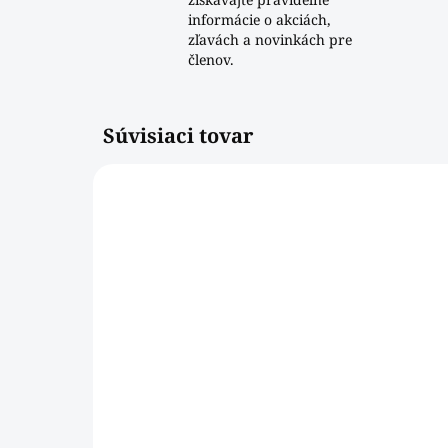
informácie o akciách,
zľavách a novinkách pre
členov.
Súvisiaci tovar
134020DAB
SKLADOM
Pohár na long drink
Po
MAROCCO [420ml]
MA