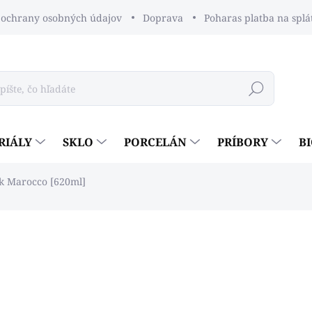
ochrany osobných údajov
Doprava
Poharas platba na splá
Hľadať
RIÁLY
SKLO
PORCELÁN
PRÍBORY
B
nk Marocco [620ml]
dnotenia
€2,60
€2,11 bez DPH