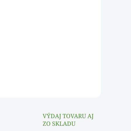
Pridať do košíka
nápoje a limonády.
OPÝTAŤ SA
VÝDAJ TOVARU AJ
ZO SKLADU