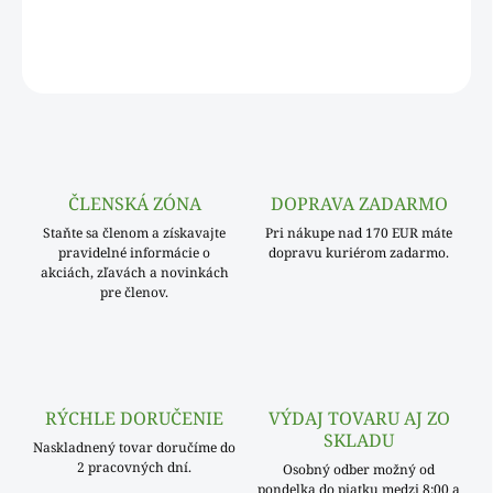
DETAILNÉ INFORMÁCIE
OPÝTAŤ SA
ČLENSKÁ ZÓNA
DOPRAVA ZADARMO
Staňte sa členom a získavajte
Pri nákupe nad 170 EUR máte
pravidelné informácie o
dopravu kuriérom zadarmo.
akciách, zľavách a novinkách
pre členov.
RÝCHLE DORUČENIE
VÝDAJ TOVARU AJ ZO
SKLADU
Naskladnený tovar doručíme do
2 pracovných dní.
Osobný odber možný od
pondelka do piatku medzi 8:00 a