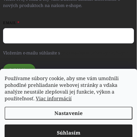
nových produktoch na našom e-shope.
EMAIL
Vložením e-mailu súhlasíte s
podmienkami ochrany osobných
údajov
Prihlásiť sa
Používame súbory cookie, aby sme vám umožnili
pohodlné prehliadanie webovej stránky a vďaka
analýze neustále zlepšovali jej funkcie, výkon a
Svet detského oblečenia a hračiek - RONIQSHOP
použiteľnosť.
Viac informácií
Nastavenie
Copyright 2026
poharas.sk
. Všetky práva vyhradené.
Súhlasím