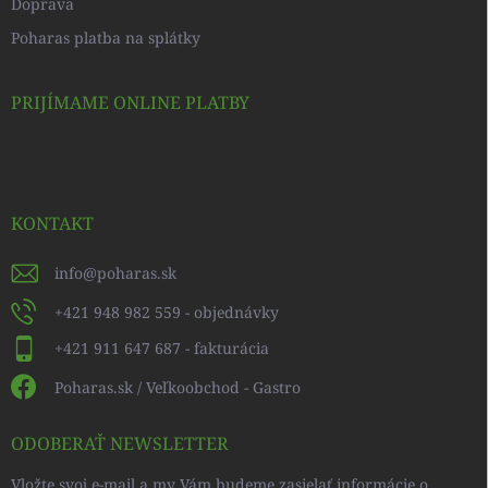
Doprava
Poharas platba na splátky
PRIJÍMAME ONLINE PLATBY
KONTAKT
info
@
poharas.sk
+421 948 982 559 - objednávky
+421 911 647 687 - fakturácia
Poharas.sk / Veľkoobchod - Gastro
ODOBERAŤ NEWSLETTER
Vložte svoj e-mail a my Vám budeme zasielať informácie o