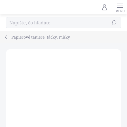
Prejsť
na
obsah
Hľadať
Papierové taniere, tácky, misky
Podrobnosti hodnotenia
Neohodnotené