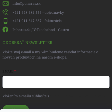
info
@
poharas.sk
+421 948 982 559 - objednávky
+421 911 647 687 - fakturácia
Poharas.sk / Veľkoobchod - Gastro
ODOBERAŤ NEWSLETTER
Vložte svoj e-mail a my Vám budeme zasielať informácie o
nových produktoch na našom e-shope.
EMAIL
Vložením e-mailu súhlasíte s
podmienkami ochrany osobných
údajov
Prihlásiť sa