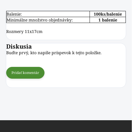
Balenie:
100ks/balenie
Minimálne množstvo objednávky:
1 balenie
Rozmery 11x17cm
Diskusia
Buďte prvý, kto napíše príspevok k tejto položke.
Pridať komentár
Z
á