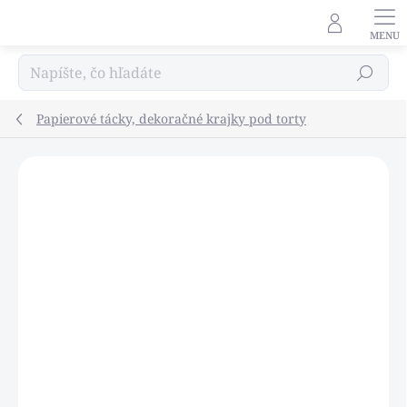
Prejsť
na
obsah
Hľadať
Papierové tácky, dekoračné krajky pod torty
Podrobnosti hodnotenia
Neohodnotené
NOVINKA