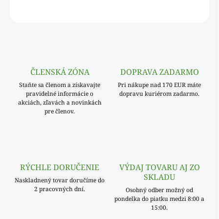
OPÝTAŤ SA
ČLENSKÁ ZÓNA
DOPRAVA ZADARMO
Staňte sa členom a získavajte
Pri nákupe nad 170 EUR máte
pravidelné informácie o
dopravu kuriérom zadarmo.
akciách, zľavách a novinkách
pre členov.
RÝCHLE DORUČENIE
VÝDAJ TOVARU AJ ZO
SKLADU
Naskladnený tovar doručíme do
2 pracovných dní.
Osobný odber možný od
pondelka do piatku medzi 8:00 a
15:00.