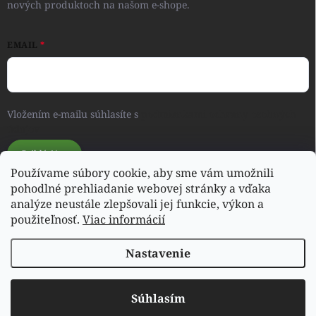
nových produktoch na našom e-shope.
EMAIL
Vložením e-mailu súhlasíte s
podmienkami ochrany osobných
údajov
Prihlásiť sa
Používame súbory cookie, aby sme vám umožnili
pohodlné prehliadanie webovej stránky a vďaka
analýze neustále zlepšovali jej funkcie, výkon a
Svet detského oblečenia a hračiek - RONIQSHOP
použiteľnosť.
Viac informácií
Nastavenie
Copyright 2026
poharas.sk
. Všetky práva vyhradené.
Súhlasím
Vytvoril Shoptet