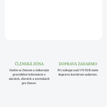
−
+
Pridať do košíka
DETAILNÉ INFORMÁCIE
OPÝTAŤ SA
ČLENSKÁ ZÓNA
DOPRAVA ZADARMO
Staňte sa členom a získavajte
Pri nákupe nad 170 EUR máte
pravidelné informácie o
dopravu kuriérom zadarmo.
akciách, zľavách a novinkách
pre členov.