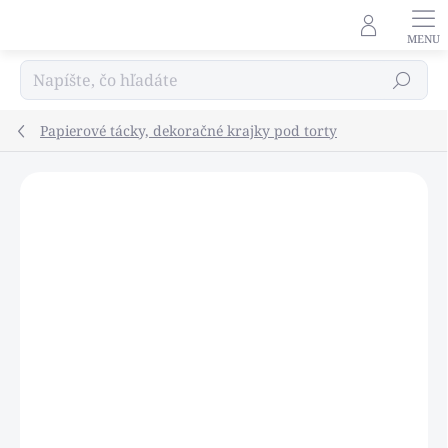
Prejsť
na
obsah
Hľadať
Papierové tácky, dekoračné krajky pod torty
Podrobnosti hodnotenia
Neohodnotené