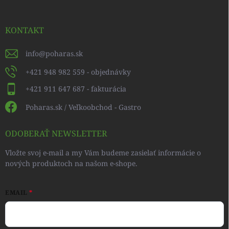
KONTAKT
info
@
poharas.sk
+421 948 982 559 - objednávky
+421 911 647 687 - fakturácia
Poharas.sk / Veľkoobchod - Gastro
ODOBERAŤ NEWSLETTER
Vložte svoj e-mail a my Vám budeme zasielať informácie o
nových produktoch na našom e-shope.
EMAIL