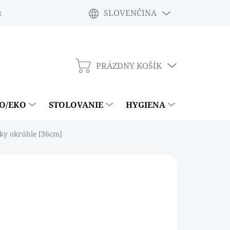
SLOVENČINA
tky
PRÁZDNY KOŠÍK
NÁKUPNÝ
KOŠÍK
IO/EKO
STOLOVANIE
HYGIENA
ČISTIACE
ky okrúhle [36cm]