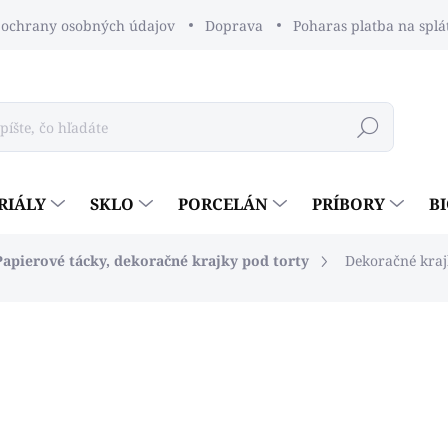
ochrany osobných údajov
Doprava
Poharas platba na splá
Hľadať
RIÁLY
SKLO
PORCELÁN
PRÍBORY
B
Papierové tácky, dekoračné krajky pod torty
Dekoračné kraj
dnotenia
€1,48
€1,20 bez DPH
Jednotková
€0,12 / 1 ks