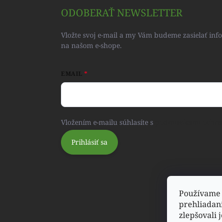
ODOBERAŤ NEWSLETTER
Vložte svoj e-mail a my Vám budeme zasielať in
na našom e-shope.
EMAIL
Vložením e-mailu súhlasíte s
podmienkami ochra
Prihlásiť sa
Používame 
prehliadan
zlepšovali 