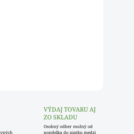
Pridať do košíka
OPÝTAŤ SA
VÝDAJ TOVARU AJ
ZO SKLADU
Osobný odber možný od
ovných
pondelka do piatku medzi