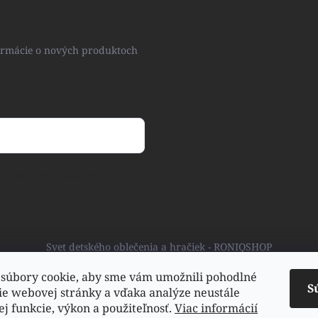
formácie o nových produktoch
ny osobných údajov
Svet detského oblečenia a hračiek - RONIQSHOP
súbory cookie, aby sme vám umožnili pohodlné
S
ie webovej stránky a vďaka analýze neustále
jej funkcie, výkon a použiteľnosť.
Viac informácií