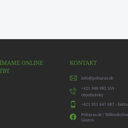
JÍMAME ONLINE
KONTAKT
TBY
info
@
poharas.sk
+421 948 982 559 -
objednávky
+421 911 647 687 - faktu
Poharas.sk / Veľkoobcho
Gastro