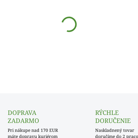
cena:
SKLADOM
−
+
DETAILNÉ INFORMÁCIE
DOPRAVA
RÝCHLE
ZADARMO
DORUČENIE
Pri nákupe nad 170 EUR
Naskladnený tovar
máte dopravu kuriérom
doručíme do 2 prac