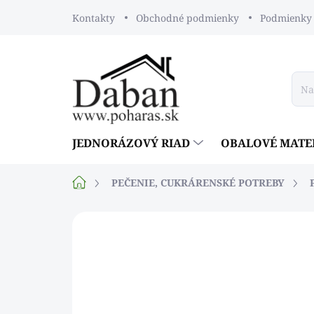
Prejsť
Kontakty
Obchodné podmienky
Podmienky 
na
obsah
JEDNORÁZOVÝ RIAD
OBALOVÉ MATE
Domov
PEČENIE, CUKRÁRENSKÉ POTREBY
Neohodnotené
Podrobnosti ho