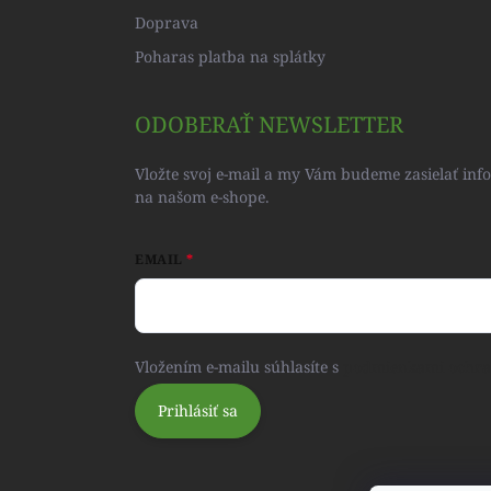
Doprava
Poharas platba na splátky
ODOBERAŤ NEWSLETTER
Vložte svoj e-mail a my Vám budeme zasielať in
na našom e-shope.
EMAIL
Vložením e-mailu súhlasíte s
podmienkami ochra
Prihlásiť sa