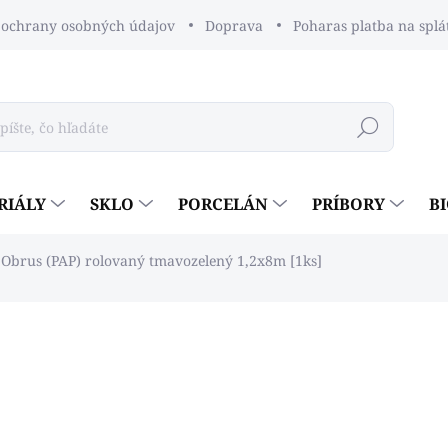
ochrany osobných údajov
Doprava
Poharas platba na splá
Hľadať
RIÁLY
SKLO
PORCELÁN
PRÍBORY
B
Obrus (PAP) rolovaný tmavozelený 1,2x8m [1ks]
dnotenia
€4,50
€3,66 bez DPH
Jednotková
€4,50 / 1 ks