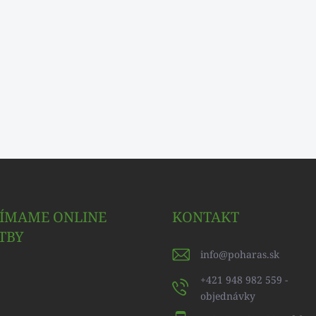
JÍMAME ONLINE
KONTAKT
TBY
info
@
poharas.sk
+421 948 982 559 -
objednávky