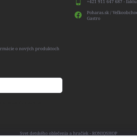
+421 911 647 687 - faktu
Poharas.sk / Veľkoobcho
Gastro
formácie o nových produktoch
ny osobných údajov
Svet detského oblečenia a hračiek - RONIQSHOP