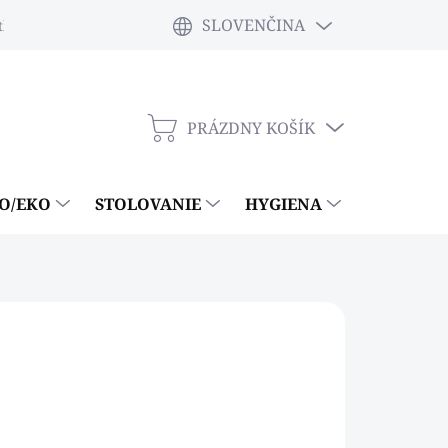
SLOVENČINA
tky
PRÁZDNY KOŠÍK
NÁKUPNÝ
KOŠÍK
IO/EKO
STOLOVANIE
HYGIENA
ČISTIACE