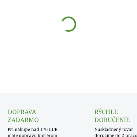
cena:
SKLADOM
−
+
DETAILNÉ INFORMÁCIE
DOPRAVA
RÝCHLE
ZADARMO
DORUČENIE
Pri nákupe nad 170 EUR
Naskladnený tovar
máte dopravu kuriérom
doručíme do 2 prac