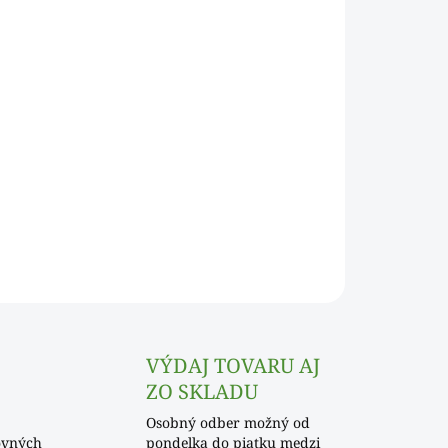
Pridať do košíka
OPÝTAŤ SA
VÝDAJ TOVARU AJ
ZO SKLADU
Osobný odber možný od
ovných
pondelka do piatku medzi