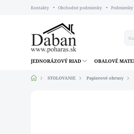
Prejsť
Kontakty
Obchodné podmienky
Podmienky 
na
obsah
JEDNORÁZOVÝ RIAD
OBALOVÉ MATE
Domov
STOLOVANIE
Papierové obrusy
Neohodnotené
Podrobnosti ho