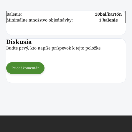
Balenie:
20bal/kartón
Minimálne množstvo objednávky:
1 balenie
Diskusia
Buďte prvý, kto napíše príspevok k tejto položke.
Pridať komentár
Z
á
p