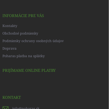
ä
t
i
INFORMÁCIE PRE VÁS
e
Kontakty
Obchodné podmienky
Podmienky ochrany osobných údajov
Doprava
Poharas platba na splátky
PRIJÍMAME ONLINE PLATBY
KONTAKT
info
@
poharas.sk