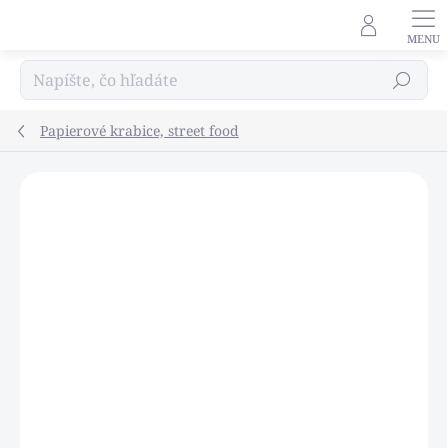
Prejsť
na
obsah
Hľadať
Papierové krabice, street food
Podrobnosti hodnotenia
Neohodnotené