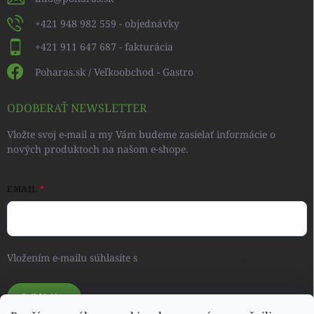
+421 948 982 559 - objednávky
+421 911 647 687 - fakturácia
Poharas.sk / Veľkoobchod - Gastro
ODOBERAŤ NEWSLETTER
Vložte svoj e-mail a my Vám budeme zasielať informácie o
nových produktoch na našom e-shope.
EMAIL
Vložením e-mailu súhlasíte s
podmienkami ochrany osobných
údajov
Prihlásiť sa