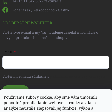
+421 911 647 687 - fakturácia
Poharas.sk / Veľkoobchod - Gastro
ODOBERAŤ NEWSLETTER
Vložte svoj e-mail a my Vám budeme zasielať informácie o
nových produktoch na našom e-shope.
EMAIL
Vložením e-mailu súhlasíte s
podmienkami ochrany osobných
údajov
Prihlásiť sa
Používame súbory cookie, aby sme vám umožnili
pohodlné prehliadanie webovej stránky a vďaka
analýze neustále zlepšovali jej funkcie, výkon a
Svet detského oblečenia a hračiek - RONIQSHOP