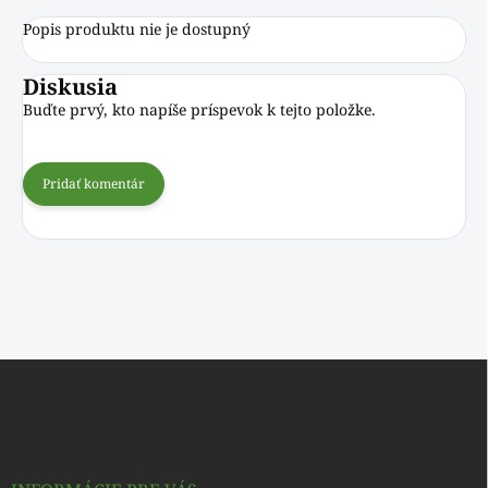
Popis produktu nie je dostupný
Diskusia
Buďte prvý, kto napíše príspevok k tejto položke.
Pridať komentár
Z
á
p
ä
t