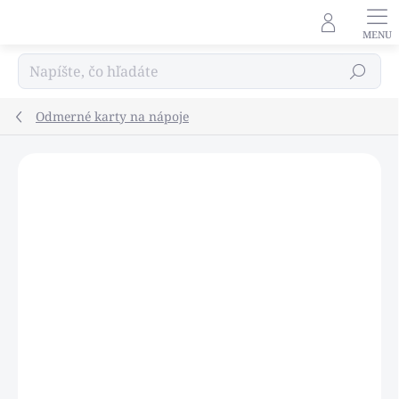
Prejsť
na
obsah
Hľadať
Odmerné karty na nápoje
Podrobnosti hodnotenia
Neohodnotené