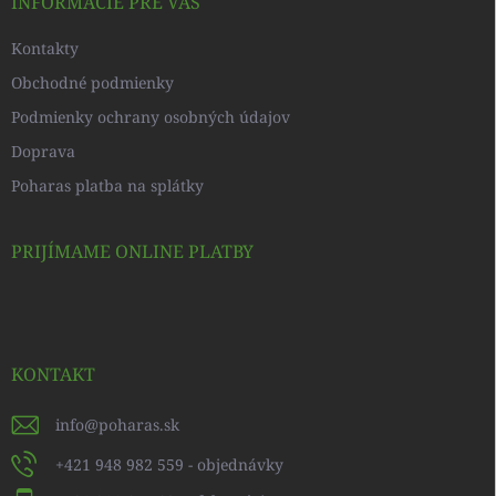
i
INFORMÁCIE PRE VÁS
e
Kontakty
Obchodné podmienky
Podmienky ochrany osobných údajov
Doprava
Poharas platba na splátky
PRIJÍMAME ONLINE PLATBY
KONTAKT
info
@
poharas.sk
+421 948 982 559 - objednávky