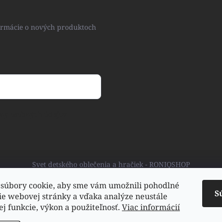
formácie o nových produktoch
ny osobných údajov
Svet detského oblečenia a hračiek - RONIQSHOP
súbory cookie, aby sme vám umožnili pohodlné
S
ie webovej stránky a vďaka analýze neustále
jej funkcie, výkon a použiteľnosť.
Viac informácií