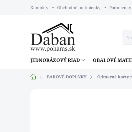
Prejsť
Kontakty
Obchodné podmienky
Podmienky 
na
obsah
JEDNORÁZOVÝ RIAD
OBALOVÉ MATE
Domov
BAROVÉ DOPLNKY
Odmerné karty 
Neohodnotené
Podrobnosti ho