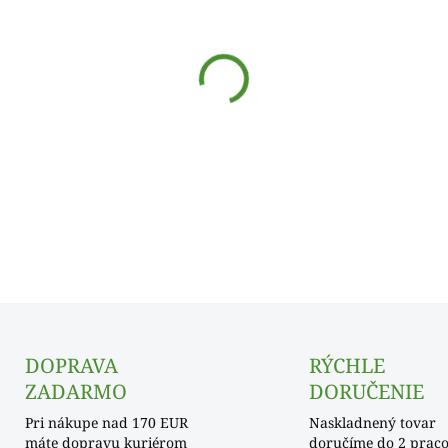
cena:
−
+
Odmerná karta na nápoje
DOPRAVA
RÝCHLE
ZADARMO
DORUČENIE
Pri nákupe nad 170 EUR
Naskladnený tovar
máte dopravu kuriérom
doručíme do 2 prac