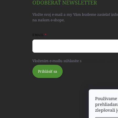
ODOBERAŤ NEWSLETTER
Vložte svoj e-mail a my Vám budeme zasielať in
na našom e-shope.
EMAIL
Vložením e-mailu súhlasíte s
podmienkami ochra
Prihlásiť sa
Používame 
prehliadan
zlepšovali 