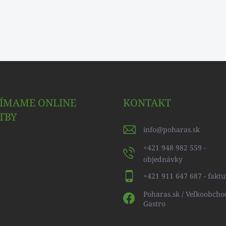
JÍMAME ONLINE
KONTAKT
TBY
info
@
poharas.sk
+421 948 982 559 -
objednávky
+421 911 647 687 - faktu
Poharas.sk / Veľkoobcho
Gastro