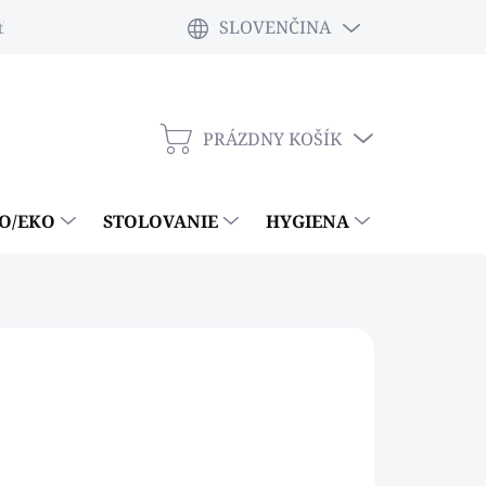
SLOVENČINA
tky
PRÁZDNY KOŠÍK
NÁKUPNÝ
KOŠÍK
IO/EKO
STOLOVANIE
HYGIENA
ČISTIACE