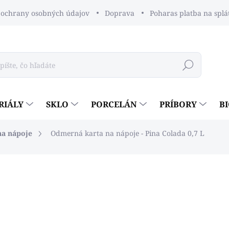
ochrany osobných údajov
Doprava
Poharas platba na splá
Hľadať
RIÁLY
SKLO
PORCELÁN
PRÍBORY
B
na nápoje
Odmerná karta na nápoje - Pina Colada 0,7 L
dnotenia
€0,92
€0,75 bez DPH
Jednotková
SKLADOM