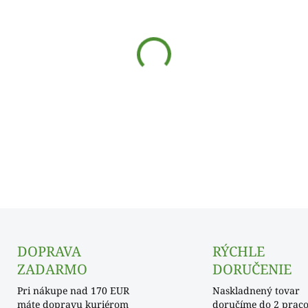
cena:
−
+
Odmerná karta na nápoje
DOPRAVA
RÝCHLE
ZADARMO
DORUČENIE
Pri nákupe nad 170 EUR
Naskladnený tovar
máte dopravu kuriérom
doručíme do 2 prac