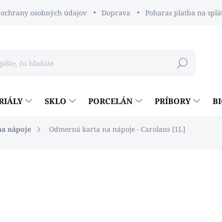
ochrany osobných údajov
Doprava
Poharas platba na splá
Hľadať
RIÁLY
SKLO
PORCELÁN
PRÍBORY
B
na nápoje
Odmerná karta na nápoje - Carolans [1L]
dnotenia
€0,92
€0,75 bez DPH
Jednotková
SKLADOM