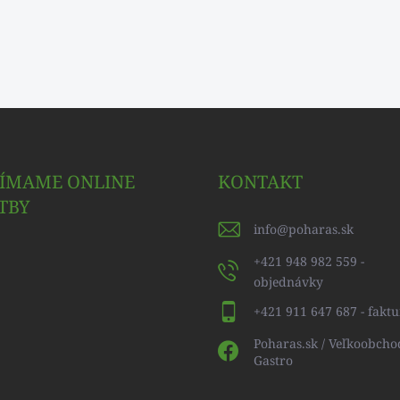
JÍMAME ONLINE
KONTAKT
TBY
info
@
poharas.sk
+421 948 982 559 -
objednávky
+421 911 647 687 - faktu
Poharas.sk / Veľkoobcho
Gastro