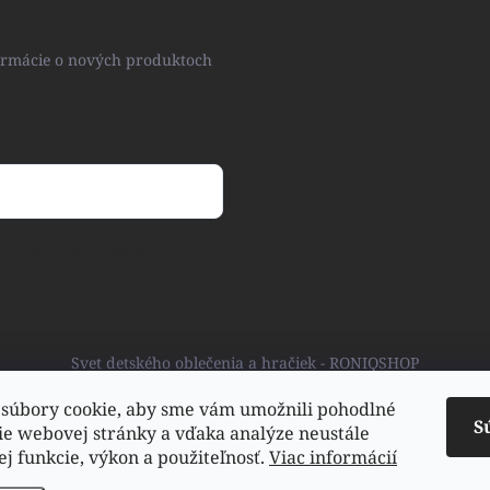
formácie o nových produktoch
ny osobných údajov
Svet detského oblečenia a hračiek - RONIQSHOP
súbory cookie, aby sme vám umožnili pohodlné
S
ie webovej stránky a vďaka analýze neustále
jej funkcie, výkon a použiteľnosť.
Viac informácií