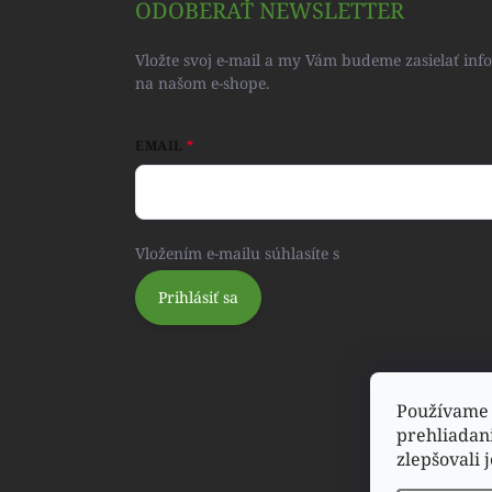
ODOBERAŤ NEWSLETTER
Vložte svoj e-mail a my Vám budeme zasielať in
na našom e-shope.
EMAIL
Vložením e-mailu súhlasíte s
podmienkami ochra
Prihlásiť sa
Používame 
prehliadan
zlepšovali 