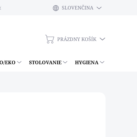
SLOVENČINA
tky
PRÁZDNY KOŠÍK
NÁKUPNÝ
KOŠÍK
IO/EKO
STOLOVANIE
HYGIENA
ČISTIACE