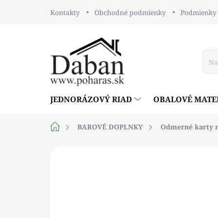
Prejsť
Kontakty
Obchodné podmienky
Podmienky 
na
obsah
JEDNORÁZOVÝ RIAD
OBALOVÉ MATE
Domov
BAROVÉ DOPLNKY
Odmerné karty 
Neohodnotené
Podrobnosti ho