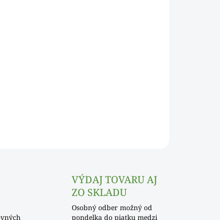
Pridať do košíka
OPÝTAŤ SA
VÝDAJ TOVARU AJ
ZO SKLADU
Osobný odber možný od
ovných
pondelka do piatku medzi