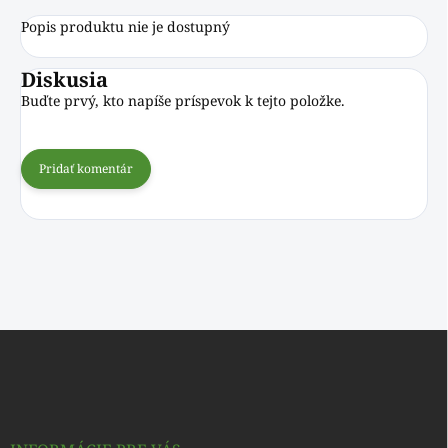
Popis produktu nie je dostupný
Diskusia
Buďte prvý, kto napíše príspevok k tejto položke.
Pridať komentár
Z
á
p
ä
t