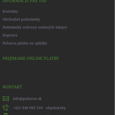
i
INFORMÁCIE PRE VÁS
e
Kontakty
Obchodné podmienky
Podmienky ochrany osobných údajov
Doprava
Poharas platba na splátky
PRIJÍMAME ONLINE PLATBY
KONTAKT
info
@
poharas.sk
+421 948 982 559 - objednávky