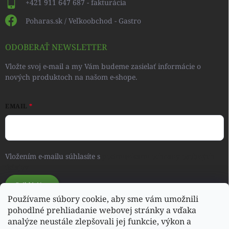
+421 911 647 687 - fakturácia
Poharas.sk / Veľkoobchod - Gastro
ODOBERAŤ NEWSLETTER
Vložte svoj e-mail a my Vám budeme zasielať informácie o
nových produktoch na našom e-shope.
EMAIL
Vložením e-mailu súhlasíte s
podmienkami ochrany osobných
údajov
Prihlásiť sa
Používame súbory cookie, aby sme vám umožnili
pohodlné prehliadanie webovej stránky a vďaka
analýze neustále zlepšovali jej funkcie, výkon a
Svet detského oblečenia a hračiek - RONIQSHOP