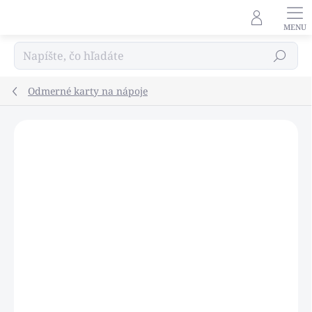
Prejsť
na
obsah
Hľadať
Odmerné karty na nápoje
Podrobnosti hodnotenia
Neohodnotené