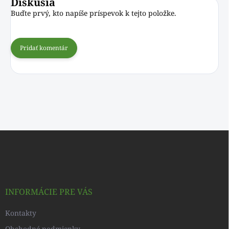
Diskusia
Buďte prvý, kto napíše príspevok k tejto položke.
Pridať komentár
Z
á
p
ä
t
i
INFORMÁCIE PRE VÁS
e
Kontakty
Obchodné podmienky