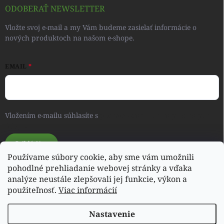
ODOBERAŤ NEWSLETTER
Vložte svoj e-mail a my Vám budeme zasielať informácie o
nových produktoch na našom e-shope.
EMAIL
Vložením e-mailu súhlasíte s
podmienkami ochrany osobných
údajov
Prihlásiť sa
Používame súbory cookie, aby sme vám umožnili
pohodlné prehliadanie webovej stránky a vďaka
analýze neustále zlepšovali jej funkcie, výkon a
Svet detského oblečenia a hračiek - RONIQSHOP
použiteľnosť.
Viac informácií
Nastavenie