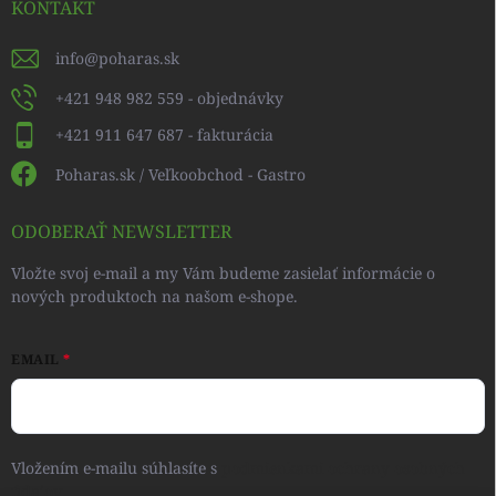
KONTAKT
info
@
poharas.sk
+421 948 982 559 - objednávky
+421 911 647 687 - fakturácia
Poharas.sk / Veľkoobchod - Gastro
ODOBERAŤ NEWSLETTER
Vložte svoj e-mail a my Vám budeme zasielať informácie o
nových produktoch na našom e-shope.
EMAIL
Vložením e-mailu súhlasíte s
podmienkami ochrany osobných
údajov