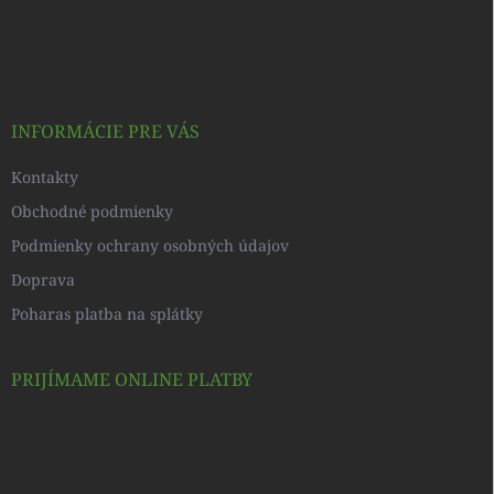
Z
á
p
ä
t
i
INFORMÁCIE PRE VÁS
e
Kontakty
Obchodné podmienky
Podmienky ochrany osobných údajov
Doprava
Poharas platba na splátky
PRIJÍMAME ONLINE PLATBY