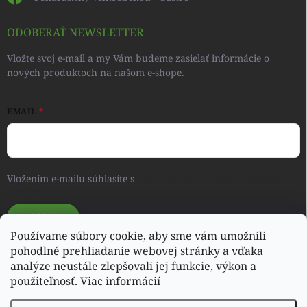
ODOBERAŤ NEWSLETTER
Vložte svoj e-mail a my Vám budeme zasielať informácie o
nových produktoch na našom e-shope.
EMAIL
Vložením e-mailu súhlasíte s
podmienkami ochrany osobných
údajov
Prihlásiť sa
Používame súbory cookie, aby sme vám umožnili
pohodlné prehliadanie webovej stránky a vďaka
analýze neustále zlepšovali jej funkcie, výkon a
Svet detského oblečenia a hračiek - RONIQSHOP
použiteľnosť.
Viac informácií