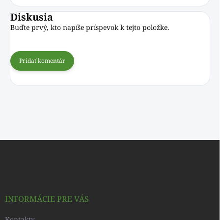
Diskusia
Buďte prvý, kto napíše príspevok k tejto položke.
Pridať komentár
Z
á
p
ä
t
i
INFORMÁCIE PRE VÁS
e
Kontakty