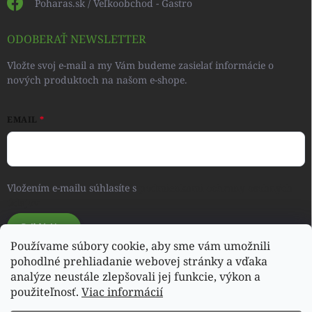
Poharas.sk / Veľkoobchod - Gastro
ODOBERAŤ NEWSLETTER
Vložte svoj e-mail a my Vám budeme zasielať informácie o
nových produktoch na našom e-shope.
EMAIL
Vložením e-mailu súhlasíte s
podmienkami ochrany osobných
údajov
Prihlásiť sa
Používame súbory cookie, aby sme vám umožnili
pohodlné prehliadanie webovej stránky a vďaka
analýze neustále zlepšovali jej funkcie, výkon a
Svet detského oblečenia a hračiek - RONIQSHOP
použiteľnosť.
Viac informácií