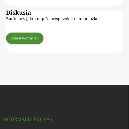
Diskusia
Buďte prvý, kto napíše príspevok k tejto položke.
Pridať komentár
Z
á
p
ä
t
i
INFORMÁCIE PRE VÁS
e