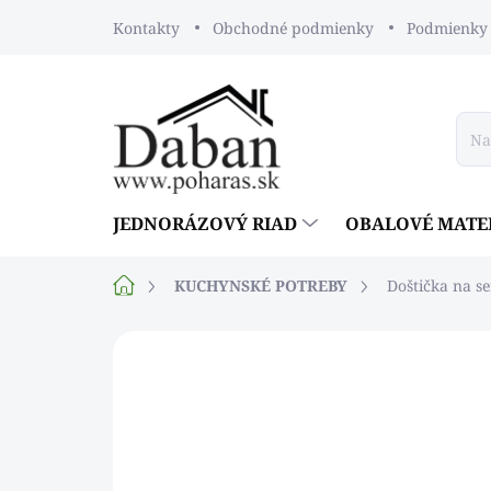
Prejsť
Kontakty
Obchodné podmienky
Podmienky 
na
obsah
JEDNORÁZOVÝ RIAD
OBALOVÉ MATE
Domov
KUCHYNSKÉ POTREBY
Doštička na s
Neohodnotené
Podrobnosti ho
NOVINKA