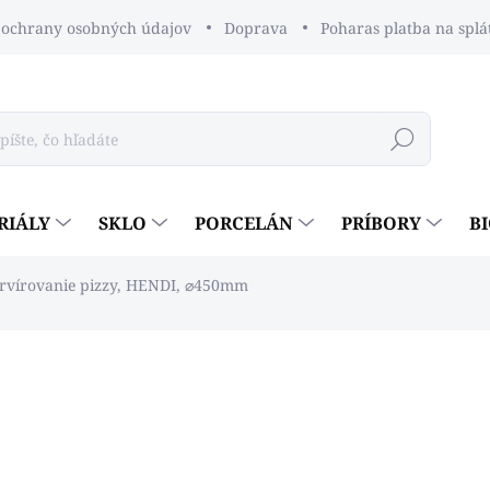
ochrany osobných údajov
Doprava
Poharas platba na splá
Hľadať
RIÁLY
SKLO
PORCELÁN
PRÍBORY
B
ervírovanie pizzy, HENDI, ⌀450mm
dnotenia
€24
€19,51 bez DPH