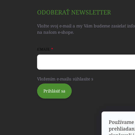
ODOBERAŤ NEWSLETTER
Vložte svoj e-mail a my Vám budeme zasielať in
na našom e-shope.
EMAIL
Vložením e-mailu súhlasíte s
podmienkami ochra
Prihlásiť sa
Používame 
prehliadan