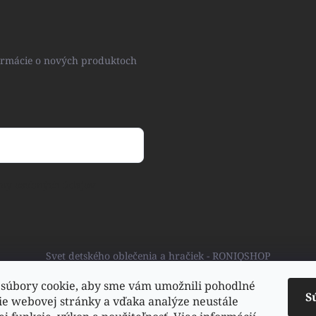
formácie o nových produktoch
ny osobných údajov
Svet detského oblečenia a hračiek - RONIQSHOP
súbory cookie, aby sme vám umožnili pohodlné
S
ie webovej stránky a vďaka analýze neustále