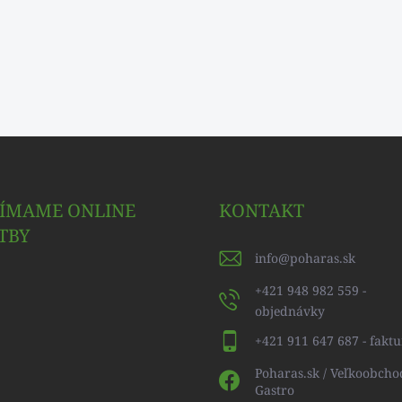
JÍMAME ONLINE
KONTAKT
TBY
info
@
poharas.sk
+421 948 982 559 -
objednávky
+421 911 647 687 - faktu
Poharas.sk / Veľkoobcho
Gastro