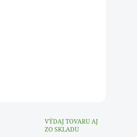
Pridať do košíka
ového dreva Jamky uľahčujú nakrájanie
OPÝTAŤ SA
VÝDAJ TOVARU AJ
ZO SKLADU