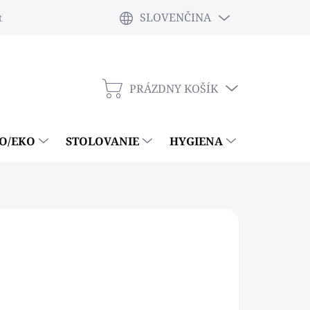
SLOVENČINA
tky
PRÁZDNY KOŠÍK
NÁKUPNÝ
KOŠÍK
IO/EKO
STOLOVANIE
HYGIENA
ČISTIACE