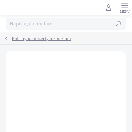
Prejsť
na
obsah
Hľadať
Kalichy na dezerty a zmrzlinu
Podrobnosti hodnotenia
Neohodnotené