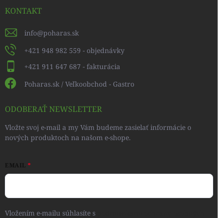
KONTAKT
info
@
poharas.sk
+421 948 982 559 - objednávky
+421 911 647 687 - fakturácia
Poharas.sk / Veľkoobchod - Gastro
ODOBERAŤ NEWSLETTER
Vložte svoj e-mail a my Vám budeme zasielať informácie o
nových produktoch na našom e-shope.
EMAIL
Vložením e-mailu súhlasíte s
podmienkami ochrany osobných