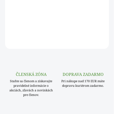
Miska hranatá (ALU)
odolná voči tepelnému poškodeniu
,
výborne drží teplo a pomôže udržať váš pokrm teplý po celú
dobu. Vhodná na teplé jedlá,
zapekané cestoviny
a prílohy,
ktoré sú pripravené
na rozvoz
cez donáškové reštaurácie.
Miska má ohýbací okraj a viečko sa pripevní ohnutím
okraja.
OPÝTAŤ SA
ČLENSKÁ ZÓNA
DOPRAVA ZADARMO
Staňte sa členom a získavajte
Pri nákupe nad 170 EUR máte
pravidelné informácie o
dopravu kuriérom zadarmo.
akciách, zľavách a novinkách
pre členov.