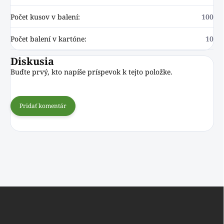
Počet kusov v balení
:
100
Počet balení v kartóne
:
10
Diskusia
Buďte prvý, kto napíše príspevok k tejto položke.
Pridať komentár
Z
á
p