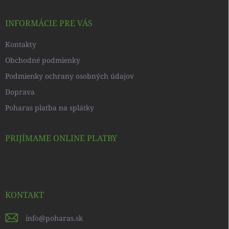
ä
t
i
INFORMÁCIE PRE VÁS
e
Kontakty
Obchodné podmienky
Podmienky ochrany osobných údajov
Doprava
Poharas platba na splátky
PRIJÍMAME ONLINE PLATBY
KONTAKT
info
@
poharas.sk