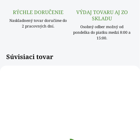
RÝCHLE DORUČENIE
VÝDAJ TOVARU AJ ZO
SKLADU
Naskladnený tovar doručíme do
2 pracovných dní.
Osobný odber možný od
pondelka do piatku medzi 8:00 a
15:00.
Súvisiaci tovar
NOVINKA
532016WDAB
SKLADOM
Viečko (PAP/ALU) pre
misku 900ml [100ks]