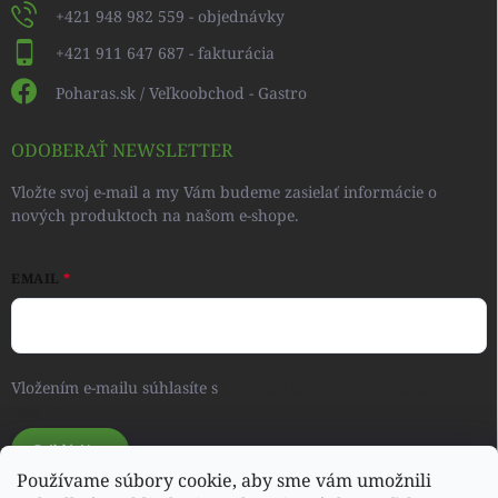
+421 948 982 559 - objednávky
+421 911 647 687 - fakturácia
Poharas.sk / Veľkoobchod - Gastro
ODOBERAŤ NEWSLETTER
Vložte svoj e-mail a my Vám budeme zasielať informácie o
nových produktoch na našom e-shope.
EMAIL
Vložením e-mailu súhlasíte s
podmienkami ochrany osobných
údajov
Prihlásiť sa
Používame súbory cookie, aby sme vám umožnili