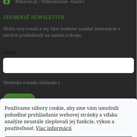
Poharas.sk / Veľkoobchod - Gastro
ODOBERAŤ NEWSLETTER
Vložte svoj e-mail a my Vám budeme zasielať informácie o
nových produktoch na našom e-shope.
EMAIL
Vložením e-mailu súhlasíte s
podmienkami ochrany osobných
údajov
Prihlásiť sa
Používame súbory cookie, aby sme vám umožnili
pohodlné prehliadanie webovej stránky a vďaka
analýze neustále zlepšovali jej funkcie, výkon a
Svet detského oblečenia a hračiek - RONIQSHOP
použiteľnosť.
Viac informácií