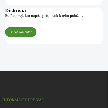
Diskusia
Buďte prvý, kto napíše príspevok k tejto položke.
Pridať komentár
Z
á
p
ä
t
i
INFORMÁCIE PRE VÁS
e