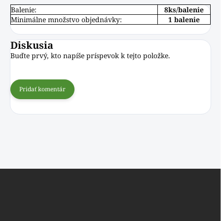
Balenie:
8ks/balenie
Minimálne množstvo objednávky:
1 balenie
Diskusia
Buďte prvý, kto napíše príspevok k tejto položke.
Pridať komentár
Z
á
p
ä
t