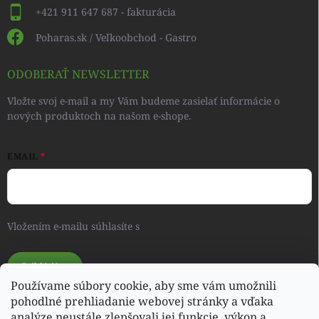
+421 911 647 687 - fakturácia
Poharas.sk / Veľkoobchod - Gastro
ODOBERAŤ NEWSLETTER
Vložte svoj e-mail a my Vám budeme zasielať informácie o
nových produktoch na našom e-shope.
EMAIL
Vložením e-mailu súhlasíte s
podmienkami ochrany osobných
údajov
Prihlásiť sa
Používame súbory cookie, aby sme vám umožnili
pohodlné prehliadanie webovej stránky a vďaka
analýze neustále zlepšovali jej funkcie, výkon a