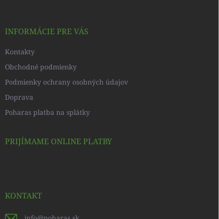
ä
t
i
INFORMÁCIE PRE VÁS
e
Kontakty
Obchodné podmienky
Podmienky ochrany osobných údajov
Doprava
Poharas platba na splátky
PRIJÍMAME ONLINE PLATBY
KONTAKT
info
@
poharas.sk