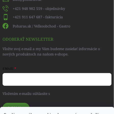
+421 948 982 559 - objednávky
+421 911 647 687 - fakturácia
Poharas.sk / Veľkoobchod - Gastro
ODOBERAŤ NEWSLETTER
Vložte svoj e-mail a my Vám budeme zasielať informácie o
nových produktoch na našom e-shope.
EMAIL
Vložením e-mailu súhlasíte s
podmienkami ochrany osobných
údajov
Prihlásiť sa