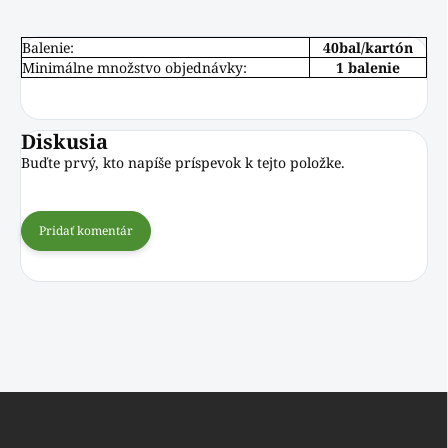
Balenie:
40bal/kartón
Minimálne množstvo objednávky:
1 balenie
Diskusia
Buďte prvý, kto napíše príspevok k tejto položke.
Pridať komentár
Z
á
p