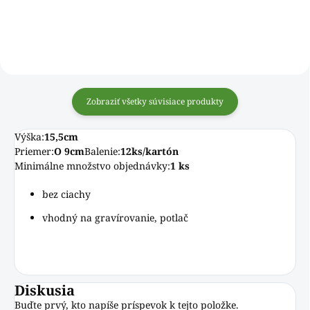
krásne priehľadné sklo a
ergonomické ucho z neho robia
luxusný...
Zobraziť všetky súvisiace produkty
Výška:
15,5cm
Priemer:
O 9cm
Balenie:
12ks/kartón
Minimálne množstvo objednávky:
1 ks
bez ciachy
vhodný na gravírovanie, potlač
Diskusia
Buďte prvý, kto napíše príspevok k tejto položke.