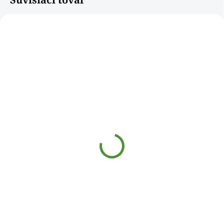
NOVINKA
M124
132022DAB
SKLADOM
SKLADOM
Krígeľ na pivo ISAR
Krígeľ Pub [0,3L]
[1L]
€3,20
€4
€2,60 bez DPH
€3,25 bez DPH
Do košíka
Do košíka
Krígeľ z pevného skla, z ktorého
si užijete poriadnu dávku
svojho obľúbeného piva.
Efektné povrchové tvarovanie,