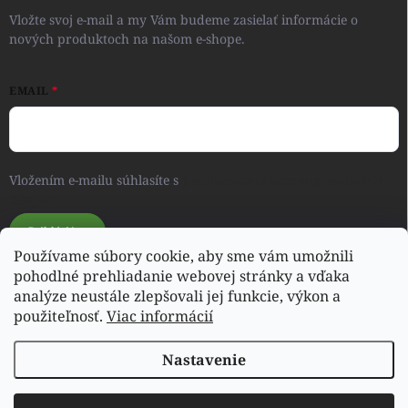
Vložte svoj e-mail a my Vám budeme zasielať informácie o
nových produktoch na našom e-shope.
EMAIL
Vložením e-mailu súhlasíte s
podmienkami ochrany osobných
údajov
Prihlásiť sa
Používame súbory cookie, aby sme vám umožnili
pohodlné prehliadanie webovej stránky a vďaka
analýze neustále zlepšovali jej funkcie, výkon a
Svet detského oblečenia a hračiek - RONIQSHOP
použiteľnosť.
Viac informácií
Nastavenie