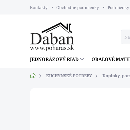
Prejsť
Kontakty
Obchodné podmienky
Podmienky 
na
obsah
JEDNORÁZOVÝ RIAD
OBALOVÉ MATE
Domov
KUCHYNSKÉ POTREBY
Doplnky, po
Neohodnotené
Podrobnosti ho