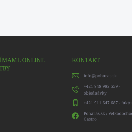
JÍMAME ONLINE
KONTAKT
TBY
info
@
poharas.sk
+421 948 982 559 -
objednávky
+421 911 647 687 - faktu
Poharas.sk / Veľkoobcho
Gastro