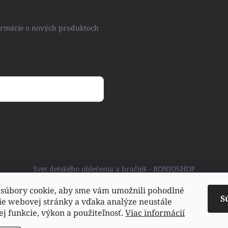
formácie o nových produktoch
ny osobných údajov
Svet detského oblečenia a hračiek - RONIQSHOP
súbory cookie, aby sme vám umožnili pohodlné
S
ie webovej stránky a vďaka analýze neustále
jej funkcie, výkon a použiteľnosť.
Viac informácií