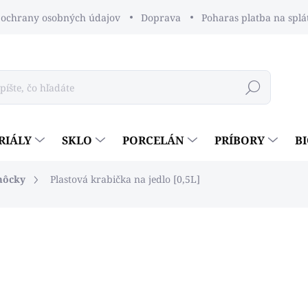
ochrany osobných údajov
Doprava
Poharas platba na splá
Hľadať
RIÁLY
SKLO
PORCELÁN
PRÍBORY
B
môcky
Plastová krabička na jedlo [0,5L]
dnotenia
€0,50
€0,41 bez DPH
Jednotková
SKLADOM