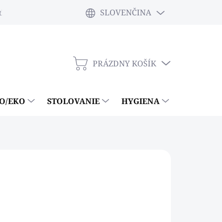
SLOVENČINA
tky
PRÁZDNY KOŠÍK
NÁKUPNÝ
KOŠÍK
IO/EKO
STOLOVANIE
HYGIENA
ČISTIACE