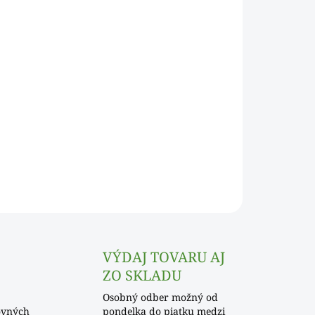
Pridať do košíka
OPÝTAŤ SA
VÝDAJ TOVARU AJ
ZO SKLADU
Osobný odber možný od
ovných
pondelka do piatku medzi