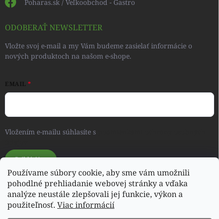
Poharas.sk / Veľkoobchod - Gastro
ODOBERAŤ NEWSLETTER
Vložte svoj e-mail a my Vám budeme zasielať informácie o
nových produktoch na našom e-shope.
EMAIL
Vložením e-mailu súhlasíte s
podmienkami ochrany osobných
údajov
Prihlásiť sa
Používame súbory cookie, aby sme vám umožnili
pohodlné prehliadanie webovej stránky a vďaka
analýze neustále zlepšovali jej funkcie, výkon a
Svet detského oblečenia a hračiek - RONIQSHOP
použiteľnosť.
Viac informácií