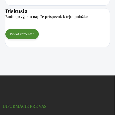
Diskusia
Buďte prvý, kto napíše príspevok k tejto položke.
Pridať komentár
Z
á
p
ä
t
i
INFORMÁCIE PRE VÁS
e