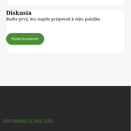
Diskusia
Buďte prvý, kto napíše príspevok k tejto položke.
Pridať komentár
Z
á
p
ä
t
i
INFORMÁCIE PRE VÁS
e