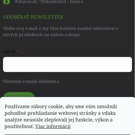
Poharas.sk / Veľkoobchod - Gastro
ODOBERAŤ NEWSLETTER
Vložte svoj e-mail a my Vám budeme zasielať informácie o
nových produktoch na našom e-shope.
EMAIL
Vložením e-mailu súhlasíte s
podmienkami ochrany osobných
údajov
Prihlásiť sa
Používame súbory cookie, aby sme vám umožnili
pohodlné prehliadanie webovej stránky a vďaka
analýze neustále zlepšovali jej funkcie, výkon a
Svet detského oblečenia a hračiek - RONIQSHOP
použiteľnosť.
Viac informácií